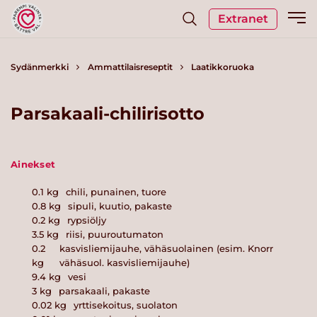
Extranet
Sydänmerkki
Ammattilaisreseptit
Laatikkoruoka
Parsakaali-chilirisotto
Ainekset
0.1
kg
chili, punainen, tuore
0.8
kg
sipuli, kuutio, pakaste
0.2
kg
rypsiöljy
3.5
kg
riisi, puuroutumaton
0.2
kasvisliemijauhe, vähäsuolainen (esim. Knorr
kg
vähäsuol. kasvisliemijauhe)
9.4
kg
vesi
3
kg
parsakaali, pakaste
0.02
kg
yrttisekoitus, suolaton