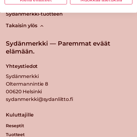
Tästä merkistä tunnistat
Sydänmerkki-tuotteen
Takaisin ylös
Sydänmerkki — Paremmat eväät
elämään.
Yhteystiedot
Sydänmerkki
Oltermannintie 8
00620 Helsinki
sydanmerkki@sydanliitto.fi
Kuluttajille
Reseptit
Tuotteet