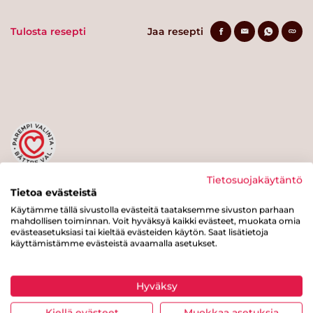
Tulosta resepti
Jaa resepti
Tietosuojakäytäntö
Tästä merkistä tunnistat
Tietoa evästeistä
Sydänmerkki-tuotteen
Käytämme tällä sivustolla evästeitä taataksemme sivuston parhaan
mahdollisen toiminnan. Voit hyväksyä kaikki evästeet, muokata omia
evästeasetuksiasi tai kieltää evästeiden käytön. Saat lisätietoja
käyttämistämme evästeistä avaamalla asetukset.
Hyväksy
Kiellä evästeet
Muokkaa asetuksia