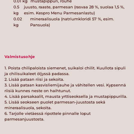
0.01
kg
mustapippuri, rouhe
0.5
juusto, raaste, parmesan (rasvaa 28 %, suolaa 1,5 %,
kg
esim. Kespro Menu Parmesanlastu)
0.02
mineraalisuola (natriumkloridi 57 %, esim.
kg
Pansuola)
Valmistusohje
1. Poista chilipaloista siemenet, suikaloi chilit. Kuullota sipuli
ja chilisuikaleet öljyssä padassa.
2. Lisää pataan riisi ja sekoita.
3. Lisää pataan kasvisliemijauhe ja vähitellen vesi. Kypsennä
riisiä kunnes neste on haihtunut.
4. Lisää parsakaalit, mausta yrttiseoksella ja mustapippurilla.
5. Lisää seokseen puolet parmesan-juustosta sekä
mineraalisuola, sekoita.
6. Tarjolle vietäessä ripottele pinnalle loput
parmesanjuustosta.