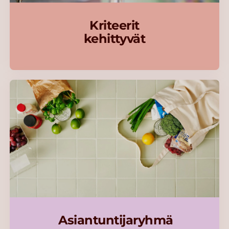
Kriteerit
kehittyvät
Asiantuntijaryhmä