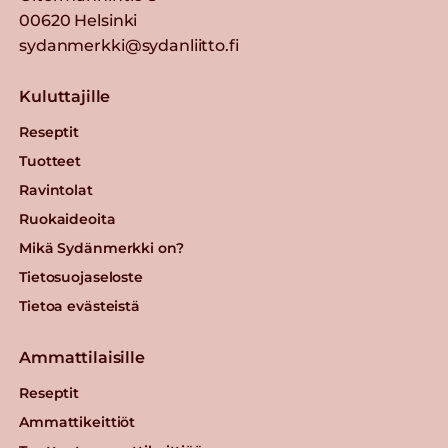
00620 Helsinki
sydanmerkki@sydanliitto.fi
Kuluttajille
Reseptit
Tuotteet
Ravintolat
Ruokaideoita
Mikä Sydänmerkki on?
Tietosuojaseloste
Tietoa evästeistä
Ammattilaisille
Reseptit
Ammattikeittiöt