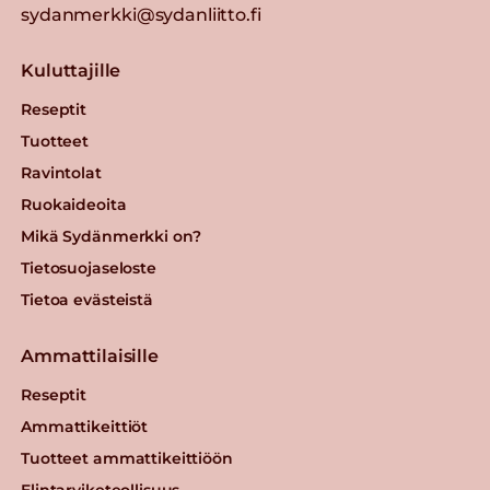
sydanmerkki@sydanliitto.fi
Kuluttajille
Reseptit
Tuotteet
Ravintolat
Ruokaideoita
Mikä Sydänmerkki on?
Tietosuojaseloste
Tietoa evästeistä
Ammattilaisille
Reseptit
Ammattikeittiöt
Tuotteet ammattikeittiöön