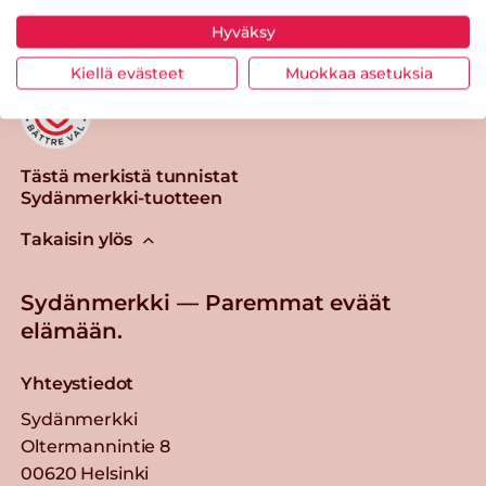
Hyväksy
Kiellä evästeet
Muokkaa asetuksia
Tästä merkistä tunnistat
Sydänmerkki-tuotteen
Takaisin ylös
Sydänmerkki — Paremmat eväät
elämään.
Yhteystiedot
Sydänmerkki
Oltermannintie 8
00620 Helsinki