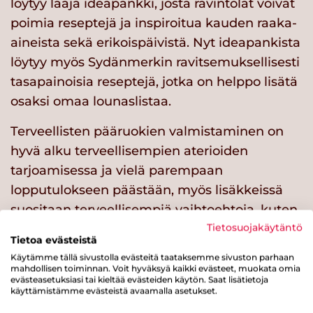
löytyy laaja ideapankki, josta ravintolat voivat
poimia reseptejä ja inspiroitua kauden raaka-
aineista sekä erikoispäivistä. Nyt ideapankista
löytyy myös Sydänmerkin ravitsemuksellisesti
tasapainoisia reseptejä, jotka on helppo lisätä
osaksi omaa lounaslistaa.
Terveellisten pääruokien valmistaminen on
hyvä alku terveellisempien aterioiden
tarjoamisessa ja vielä parempaan
lopputulokseen päästään, myös lisäkkeissä
suositaan terveellisempiä vaihtoehtoja, kuten
Sydänmerkki-tuotteita
.
Tietosuojakäytäntö
Tietoa evästeistä
Käytämme tällä sivustolla evästeitä taataksemme sivuston parhaan
mahdollisen toiminnan. Voit hyväksyä kaikki evästeet, muokata omia
evästeasetuksiasi tai kieltää evästeiden käytön. Saat lisätietoja
käyttämistämme evästeistä avaamalla asetukset.