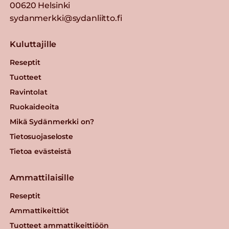
00620 Helsinki
sydanmerkki@sydanliitto.fi
Kuluttajille
Reseptit
Tuotteet
Ravintolat
Ruokaideoita
Mikä Sydänmerkki on?
Tietosuojaseloste
Tietoa evästeistä
Ammattilaisille
Reseptit
Ammattikeittiöt
Tuotteet ammattikeittiöön