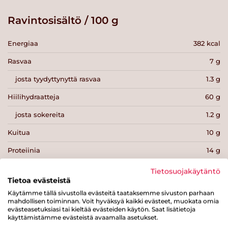
Ravintosisältö / 100 g
Energiaa
382 kcal
Rasvaa
7 g
josta tyydyttynyttä rasvaa
1.3 g
Hiilihydraatteja
60 g
josta sokereita
1.2 g
Kuitua
10 g
Proteiinia
14 g
Suolaa
0 g
Tietosuojakäytäntö
Tietoa evästeistä
Käytämme tällä sivustolla evästeitä taataksemme sivuston parhaan
mahdollisen toiminnan. Voit hyväksyä kaikki evästeet, muokata omia
evästeasetuksiasi tai kieltää evästeiden käytön. Saat lisätietoja
käyttämistämme evästeistä avaamalla asetukset.