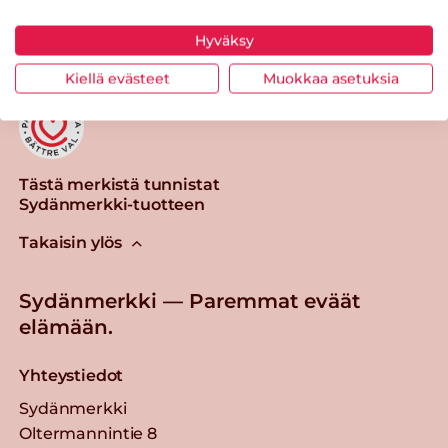
Tulosta sivu
Jaa tuote
Hyväksy
Kiellä evästeet
Muokkaa asetuksia
Tästä merkistä tunnistat
Sydänmerkki-tuotteen
Takaisin ylös
Sydänmerkki — Paremmat eväät
elämään.
Yhteystiedot
Sydänmerkki
Oltermannintie 8