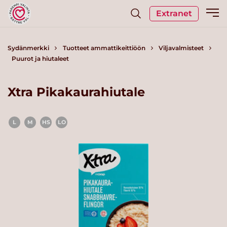
Extranet
Sydänmerkki
Tuotteet ammattikeittiöön
Viljavalmisteet
Puurot ja hiutaleet
Xtra Pikakaurahiutale
L
M
HS
LO