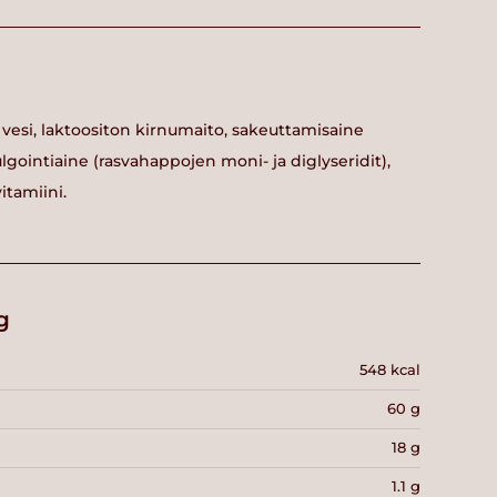
i, vesi, laktoositon kirnumaito, sakeuttamisaine
ulgointiaine (rasvahappojen moni- ja diglyseridit),
itamiini.
g
548 kcal
60 g
18 g
1.1 g