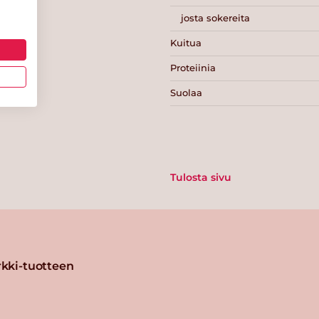
josta sokereita
Kuitua
Proteiinia
Suolaa
Tulosta sivu
kki-tuotteen