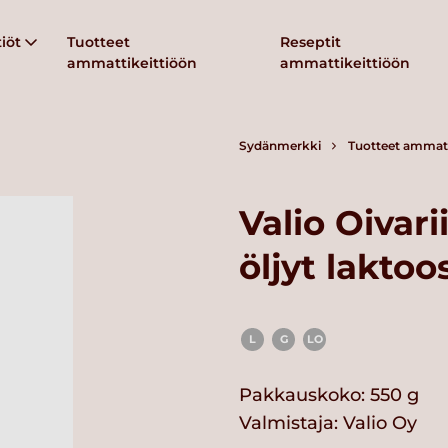
iöt
Tuotteet
Reseptit
ammattikeittiöön
ammattikeittiöön
Sydänmerkki
Tuotteet ammatt
Valio Oivar
öljyt laktoo
L
G
LO
Pakkauskoko: 550 g
Valmistaja:
Valio Oy