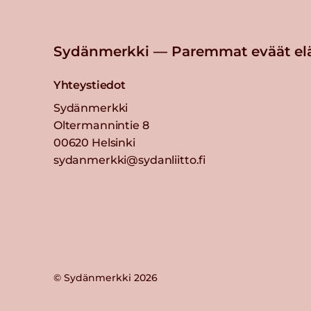
Sydänmerkki — Paremmat eväät el
Yhteystiedot
Sydänmerkki
Oltermannintie 8
00620 Helsinki
sydanmerkki@sydanliitto.fi
© Sydänmerkki 2026