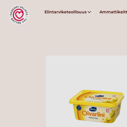
Elintarviketeollisuus
Ammattikeitt