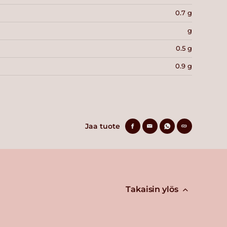
0.7 g
g
0.5 g
0.9 g
Jaa tuote
Takaisin ylös