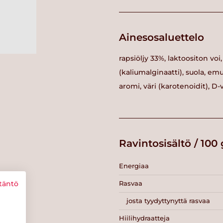
Ainesosaluettelo
rapsiöljy 33%, laktoositon vo
(kaliumalginaatti), suola, em
aromi, väri (karotenoidit), D-v
Ravintosisältö / 100 
Energiaa
Rasvaa
täntö
josta tyydyttynyttä rasvaa
Hiilihydraatteja