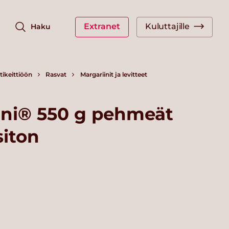
Extranet
Kuluttajille
Haku
ikeittiöön
Rasvat
Margariinit ja levitteet
iini® 550 g pehmeät
siton