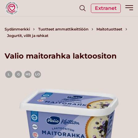
Extranet
Sydänmerkki
Tuotteet ammattikeittiöön
Maitotuotteet
Jogurtit, viilit ja rahkat
Valio maitorahka laktoositon
L
G
HS
LO