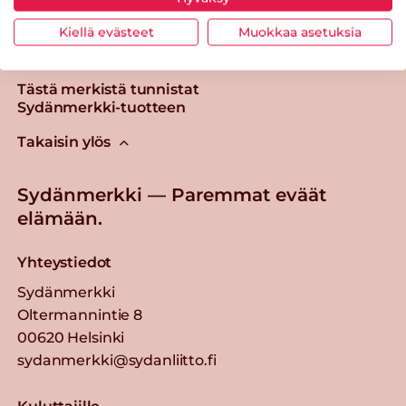
Kiellä evästeet
Muokkaa asetuksia
Tästä merkistä tunnistat
Sydänmerkki-tuotteen
Takaisin ylös
Sydänmerkki — Paremmat eväät
elämään.
Yhteystiedot
Sydänmerkki
Oltermannintie 8
00620 Helsinki
sydanmerkki@sydanliitto.fi