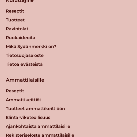
Kuluttajille
Reseptit
Tuotteet
Ravintolat
Ruokaideoita
Mikä Sydänmerkki on?
Tietosuojaseloste
Tietoa evästeistä
Ammattilaisille
Reseptit
Ammattikeittiöt
Tuotteet ammattikeittiöön
Elintarviketeollisuus
Ajankohtaista ammattilaisille
Rekisteriseloste ammattilaisille