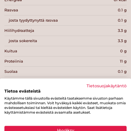
Rasvaa
0.1 g
josta tyydyttynyttä rasvaa
0.1 g
Hiilihydraatteja
3.3 g
josta sokereita
3.3 g
Kuitua
0 g
Proteiinia
11 g
Suolaa
0.1 g
Tietosuojakäytäntö
Tietoa evästeistä
Käytämme tällä sivustolla evästeitä taataksemme sivuston parhaan
mahdollisen toiminnan. Voit hyväksyä kaikki evästeet, muokata omia
Tulosta sivu
Jaa tuote
evästeasetuksiasi tai kieltää evästeiden käytön. Saat lisätietoja
käyttämistämme evästeistä avaamalla asetukset.
Hyväksy