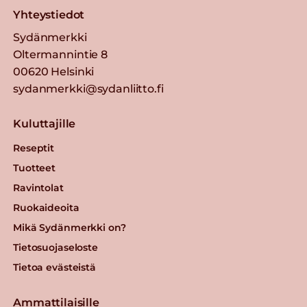
Yhteystiedot
Sydänmerkki
Oltermannintie 8
00620 Helsinki
sydanmerkki@sydanliitto.fi
Kuluttajille
Reseptit
Tuotteet
Ravintolat
Ruokaideoita
Mikä Sydänmerkki on?
Tietosuojaseloste
Tietoa evästeistä
Ammattilaisille