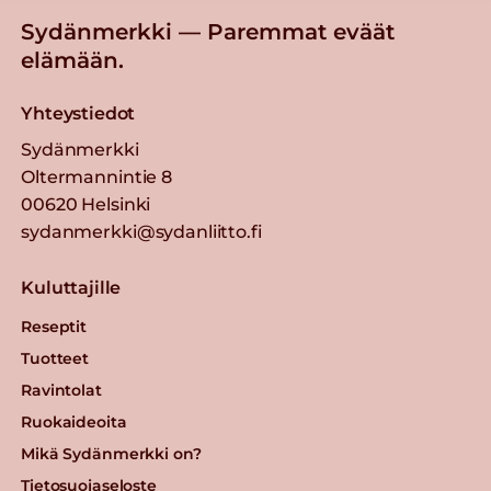
Sydänmerkki — Paremmat eväät
elämään.
Yhteystiedot
Sydänmerkki
Oltermannintie 8
00620 Helsinki
sydanmerkki@sydanliitto.fi
Kuluttajille
Reseptit
Tuotteet
Ravintolat
Ruokaideoita
Mikä Sydänmerkki on?
Tietosuojaseloste