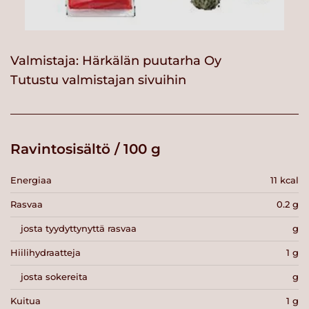
Valmistaja:
Härkälän puutarha Oy
Tutustu valmistajan sivuihin
Ravintosisältö / 100 g
Energiaa
11 kcal
Rasvaa
0.2 g
josta tyydyttynyttä rasvaa
g
Hiilihydraatteja
1 g
josta sokereita
g
Kuitua
1 g