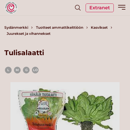
Extranet
Sydänmerkki
Tuotteet ammattikeittiöön
Kasvikset
Juurekset ja vihannekset
Tulisalaatti
L
M
G
LO