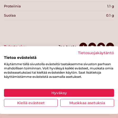
Proteiinia
1.1 g
Suolaa
0.1 g
Tulosta sivu
Jaa tuote
Tietosuojakäytäntö
Tietoa evästeistä
Käytämme tällä sivustolla evästeitä taataksemme sivuston parhaan
mahdollisen toiminnan. Voit hyväksyä kaikki evästeet, muokata omia
evästeasetuksiasi tai kieltää evästeiden käytön. Saat lisätietoja
käyttämistämme evästeistä avaamalla asetukset.
Hyväksy
Tästä merkistä tunnistat
Sydänmerkki-tuotteen
Kiellä evästeet
Muokkaa asetuksia
Takaisin ylös