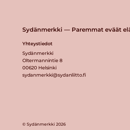
Sydänmerkki — Paremmat eväät el
Yhteystiedot
Sydänmerkki
Oltermannintie 8
00620 Helsinki
sydanmerkki@sydanliitto.fi
© Sydänmerkki 2026