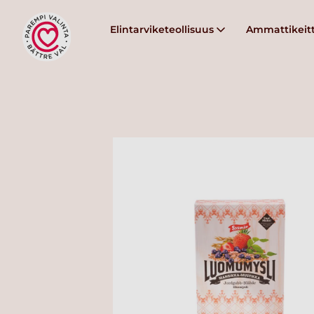
Elintarviketeollisuus
Ammattikeitt