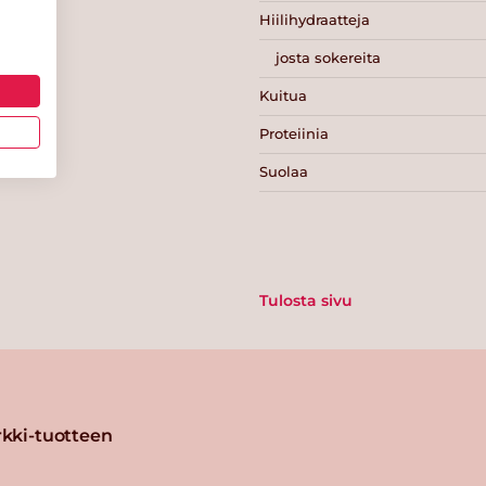
Hiilihydraatteja
josta sokereita
Kuitua
Proteiinia
Suolaa
Tulosta sivu
kki-tuotteen