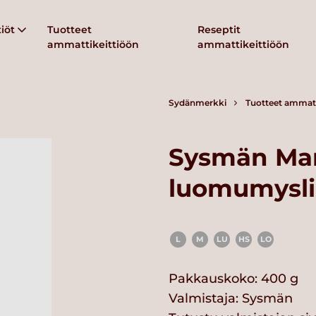
iöt
Tuotteet
Reseptit
ammattikeittiöön
ammattikeittiöön
Sydänmerkki
Tuotteet ammatt
Sysmän Man
luomumysli
L
M
LU
HS
LO
Pakkauskoko: 400 g
Valmistaja:
Sysmän