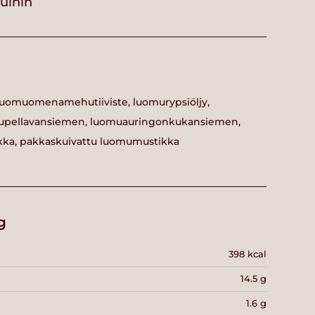
vuihin
 luomuomenamehutiiviste, luomurypsiöljy,
pellavansiemen, luomuauringonkukansiemen,
ka, pakkaskuivattu luomumustikka
g
398 kcal
14.5 g
1.6 g