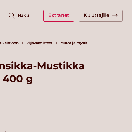
Extranet
Kuluttajille
Haku
ikeittiöön
Viljavalmisteet
Murot ja myslit
sikka-Mustikka
 400 g