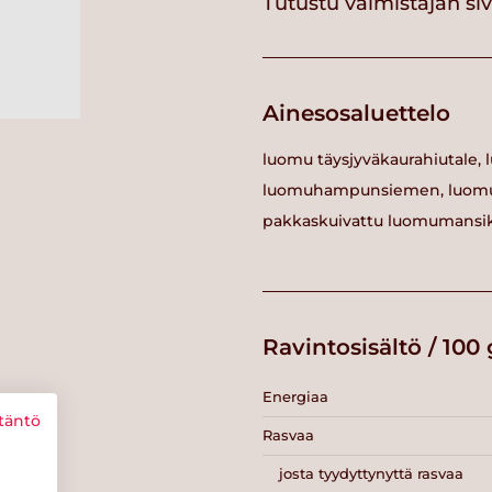
Tutustu valmistajan si
Ainesosaluettelo
luomu täysjyväkaurahiutale,
luomuhampunsiemen, luomu
pakkaskuivattu luomumansik
Ravintosisältö / 100 
Energiaa
täntö
Rasvaa
josta tyydyttynyttä rasvaa