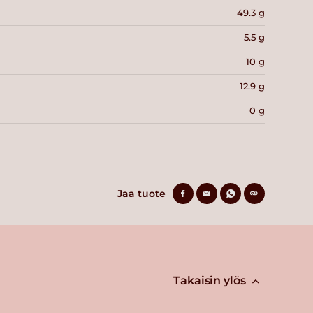
49.3 g
5.5 g
10 g
12.9 g
0 g
Jaa tuote
Takaisin ylös