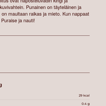
tus ovat naposteluvadin kingi ja
akuvivahtein. Punainen on täyteläinen ja
n on maultaan raikas ja mieto. Kun nappaat
Puraise ja nauti!
g
29 kcal
0.4 g