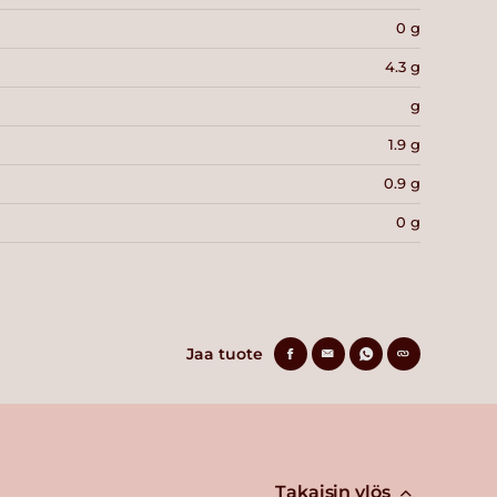
0 g
4.3 g
g
1.9 g
0.9 g
0 g
Jaa tuote
Takaisin ylös