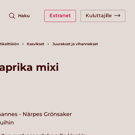
Extranet
Kuluttajille
Haku
ikeittiöön
Kasvikset
Juurekset ja vihannekset
aprika mixi
hannes - Närpes Grönsaker
vuihin