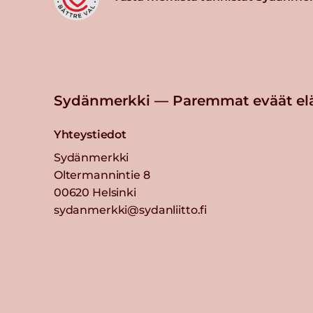
Sydänmerkki — Paremmat eväät el
Yhteystiedot
Sydänmerkki
Oltermannintie 8
00620 Helsinki
sydanmerkki@sydanliitto.fi