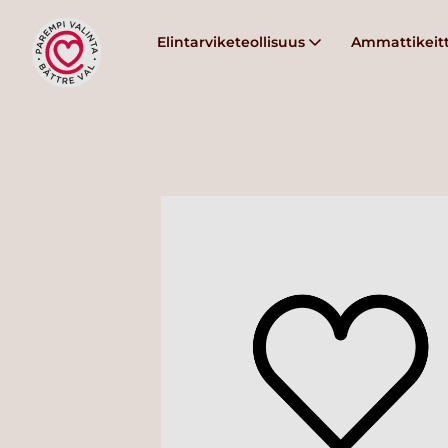
Elintarviketeollisuus
Ammattikeitt