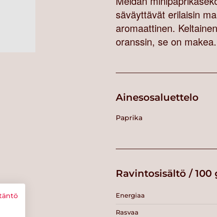
Meidän minipaprikasekoi
säväyttävät erilaisin m
aromaattinen. Keltaine
oranssin, se on makea. 
Ainesosaluettelo
Paprika
Ravintosisältö / 100 
Energiaa
täntö
Rasvaa