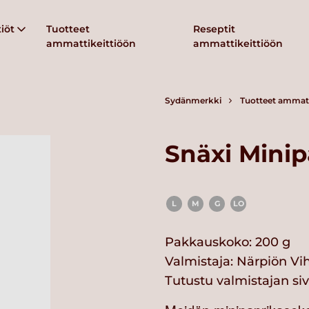
iöt
Tuotteet
Reseptit
ammattikeittiöön
ammattikeittiöön
Sydänmerkki
Tuotteet ammatt
Snäxi Minip
L
M
G
LO
Pakkauskoko: 200 g
Valmistaja:
Närpiön Vi
Tutustu valmistajan si