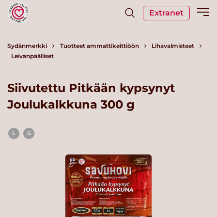
Extranet
Sydänmerkki
Tuotteet ammattikeittiöön
Lihavalmisteet
Leivänpäälliset
Siivutettu Pitkään kypsynyt
Joulukalkkuna 300 g
L
G