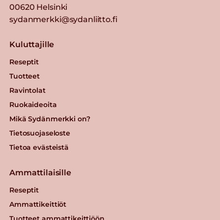
00620 Helsinki
sydanmerkki@sydanliitto.fi
Kuluttajille
Reseptit
Tuotteet
Ravintolat
Ruokaideoita
Mikä Sydänmerkki on?
Tietosuojaseloste
Tietoa evästeistä
Ammattilaisille
Reseptit
Ammattikeittiöt
Tuotteet ammattikeittiöön