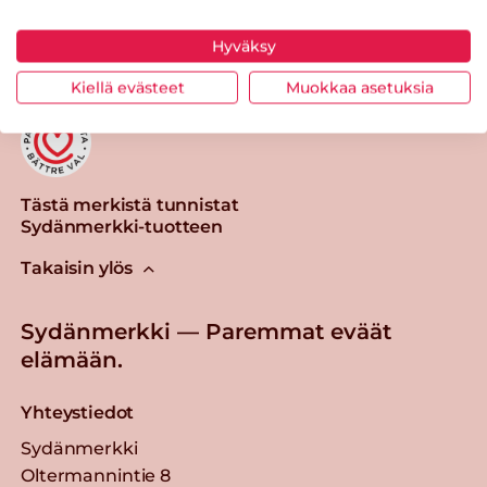
Tulosta sivu
Jaa tuote
Hyväksy
Kiellä evästeet
Muokkaa asetuksia
Tästä merkistä tunnistat
Sydänmerkki-tuotteen
Takaisin ylös
Sydänmerkki — Paremmat eväät
elämään.
Yhteystiedot
Sydänmerkki
Oltermannintie 8