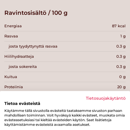
Ravintosisältö / 100 g
Energiaa
87 kcal
Rasvaa
1 g
josta tyydyttynyttä rasvaa
0.3 g
Hiilihydraatteja
0.3 g
josta sokereita
0.3 g
Kuitua
0 g
Proteiinia
20 g
Suolaa
1.9 g
Tietosuojakäytäntö
Tietoa evästeistä
Käytämme tällä sivustolla evästeitä taataksemme sivuston parhaan
mahdollisen toiminnan. Voit hyväksyä kaikki evästeet, muokata omia
evästeasetuksiasi tai kieltää evästeiden käytön. Saat lisätietoja
käyttämistämme evästeistä avaamalla asetukset.