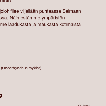
vuihin
olohifilee viljellään puhtaassa Saimaan
oissa. Näin estämme ympäristön
amme laadukasta ja maukasta kotimaista
hi (Oncorhynchus mykiss)
g
229 kcal