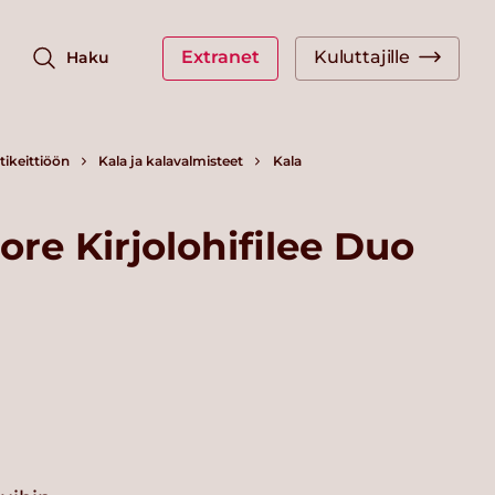
Extranet
Kuluttajille
Haku
ikeittiöön
Kala ja kalavalmisteet
Kala
re Kirjolohifilee Duo