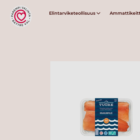
Elintarviketeollisuus
Ammattikeitt