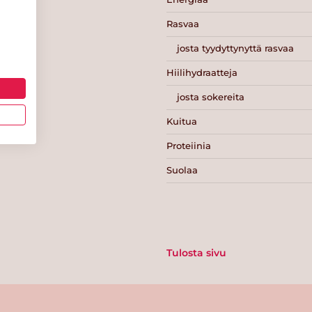
Rasvaa
josta tyydyttynyttä rasvaa
Hiilihydraatteja
josta sokereita
Kuitua
Proteiinia
Suolaa
Tulosta sivu