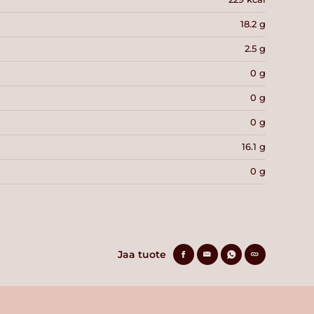
18.2 g
2.5 g
0 g
0 g
0 g
16.1 g
0 g
Jaa tuote