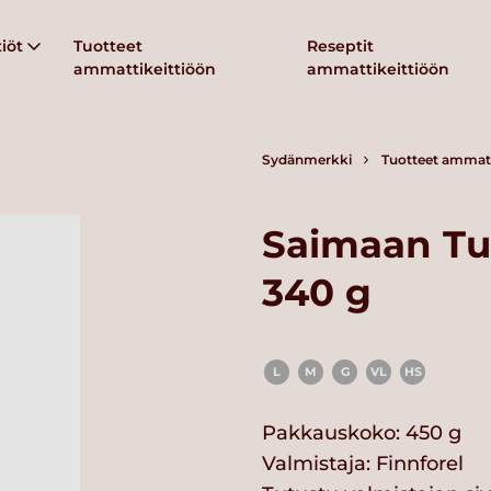
iöt
Tuotteet
Reseptit
ammattikeittiöön
ammattikeittiöön
Sydänmerkki
Tuotteet ammatt
Saimaan Tuo
340 g
L
M
G
VL
HS
Pakkauskoko: 450 g
Valmistaja:
Finnforel