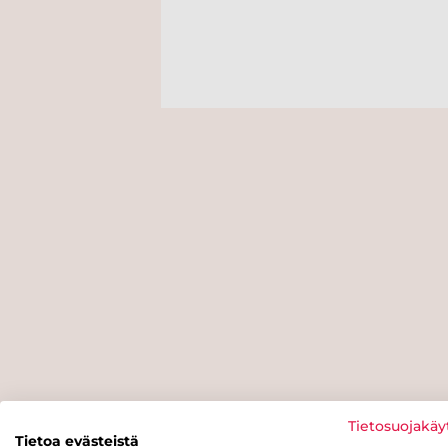
Tietosuojakäy
Tietoa evästeistä