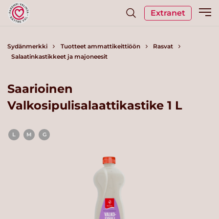
Extranet
Sydänmerkki
Tuotteet ammattikeittiöön
Rasvat
Salaatinkastikkeet ja majoneesit
Saarioinen
Valkosipulisalaattikastike 1 L
L
M
G