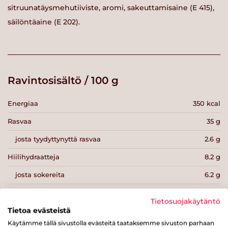
sitruunatäysmehutiiviste, aromi, sakeuttamisaine (E 415),
säilöntäaine (E 202).
Ravintosisältö / 100 g
Energiaa
350 kcal
Rasvaa
35 g
josta tyydyttynyttä rasvaa
2.6 g
Hiilihydraatteja
8.2 g
josta sokereita
6.2 g
Kuitua
0.2 g
Tietosuojakäytäntö
Proteiinia
0.4 g
Tietoa evästeistä
Käytämme tällä sivustolla evästeitä taataksemme sivuston parhaan