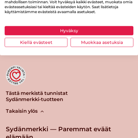
Suolaa
1 g
mahdollisen toiminnan. Voit hyväksyä kaikki evästeet, muokata omia
evästeasetuksiasi tai kieltää evästeiden käytön. Saat lisätietoja
käyttämistämme evästeistä avaamalla asetukset.
Hyväksy
Tulosta sivu
Jaa tuote
Kiellä evästeet
Muokkaa asetuksia
Tästä merkistä tunnistat
Sydänmerkki-tuotteen
Takaisin ylös
Sydänmerkki — Paremmat eväät
elämään.