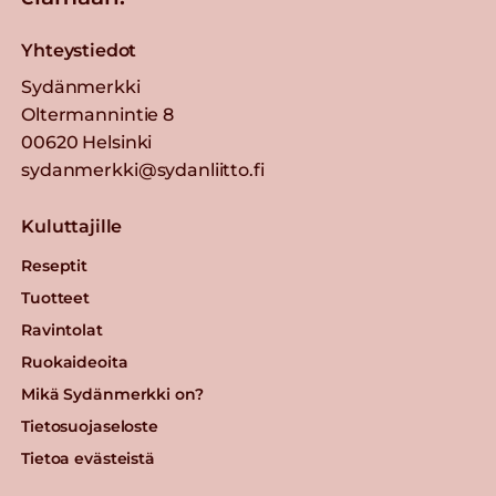
Yhteystiedot
Sydänmerkki
Oltermannintie 8
00620 Helsinki
sydanmerkki@sydanliitto.fi
Kuluttajille
Reseptit
Tuotteet
Ravintolat
Ruokaideoita
Mikä Sydänmerkki on?
Tietosuojaseloste
Tietoa evästeistä