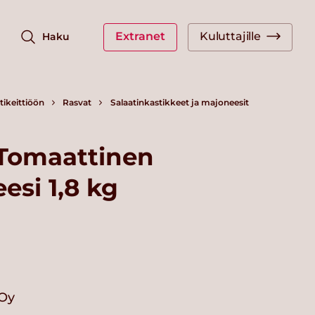
Extranet
Kuluttajille
Haku
ikeittiöön
Rasvat
Salaatinkastikkeet ja majoneesit
 Tomaattinen
si 1,8 kg
 Oy