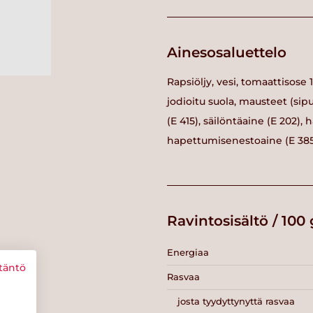
Ainesosaluettelo
Rapsiöljy, vesi, tomaattisose
jodioitu suola, mausteet (sipu
(E 415), säilöntäaine (E 202)
hapettumisenestoaine (E 385
Ravintosisältö / 100 
Energiaa
täntö
Rasvaa
josta tyydyttynyttä rasvaa