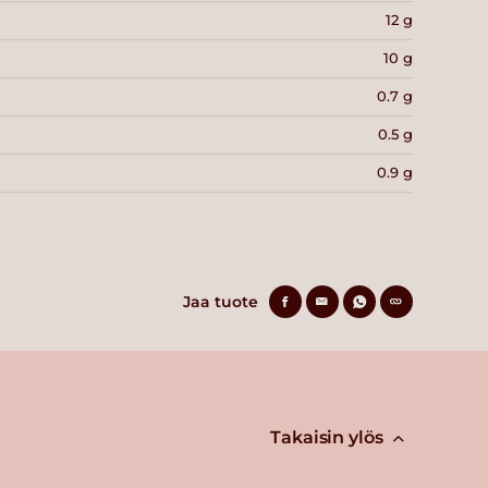
12 g
10 g
0.7 g
0.5 g
0.9 g
Jaa tuote
Takaisin ylös