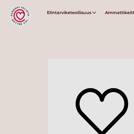
Elintarviketeollisuus
Ammattikeitt