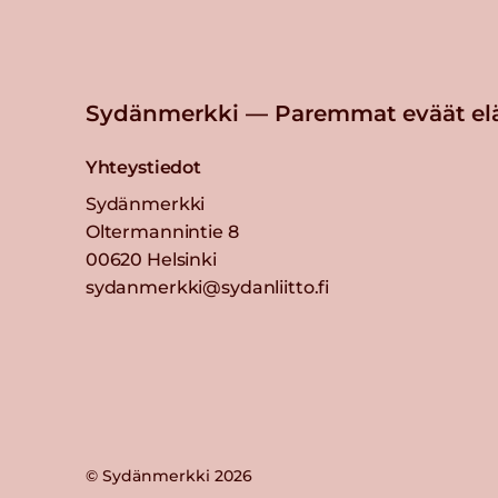
Sydänmerkki — Paremmat eväät el
Yhteystiedot
Sydänmerkki
Oltermannintie 8
00620 Helsinki
sydanmerkki@sydanliitto.fi
© Sydänmerkki 2026