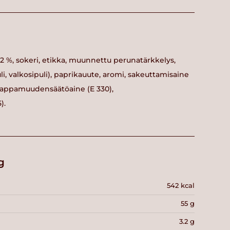
 12 %, sokeri, etikka, muunnettu perunatärkkelys,
li, valkosipuli), paprikauute, aromi, sakeuttamisaine
, happamuudensäätöaine (E 330),
).
g
542 kcal
55 g
3.2 g