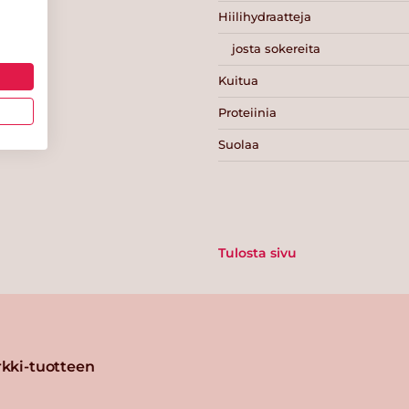
Hiilihydraatteja
josta sokereita
Kuitua
Proteiinia
Suolaa
Tulosta sivu
kki-tuotteen