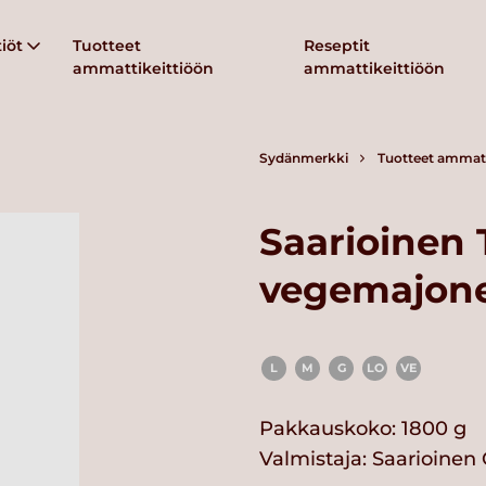
iöt
Tuotteet
Reseptit
ammattikeittiöön
ammattikeittiöön
Sydänmerkki
Tuotteet ammatt
Saarioinen
vegemajonee
L
M
G
LO
VE
Pakkauskoko: 1800 g
Valmistaja:
Saarioinen