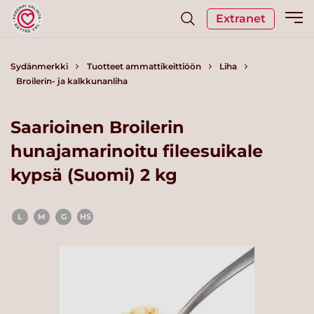
Extranet
Sydänmerkki
Tuotteet ammattikeittiöön
Liha
Broilerin- ja kalkkunanliha
Saarioinen Broilerin
hunajamarinoitu fileesuikale
kypsä (Suomi) 2 kg
L
M
G
HS