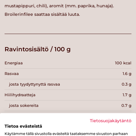
mustapippuri, chili), aromit (mm. paprika, hunaja).
Broilerinfilee saattaa sisältää luuta.
Ravintosisältö / 100 g
Energiaa
100 kcal
Rasvaa
1.6 g
josta tyydyttynyttä rasvaa
0.3 g
Hiilihydraatteja
1.7 g
josta sokereita
0.7 g
Kuitua
0.1 g
Tietosuojakäytäntö
Tietoa evästeistä
Proteiinia
19 g
Käytämme tällä sivustolla evästeitä taataksemme sivuston parhaan