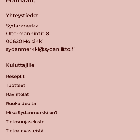
elämään.
Yhteystiedot
Sydänmerkki
Oltermannintie 8
00620 Helsinki
sydanmerkki@sydanliitto.fi
Kuluttajille
Reseptit
Tuotteet
Ravintolat
Ruokaideoita
Mikä Sydänmerkki on?
Tietosuojaseloste
Tietoa evästeistä