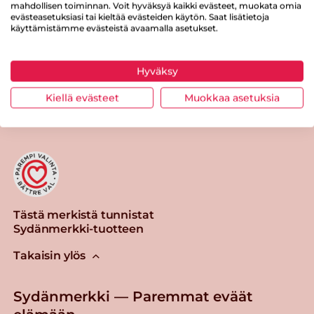
Suolaa
0.8 g
mahdollisen toiminnan. Voit hyväksyä kaikki evästeet, muokata omia
evästeasetuksiasi tai kieltää evästeiden käytön. Saat lisätietoja
käyttämistämme evästeistä avaamalla asetukset.
Hyväksy
Tulosta sivu
Jaa tuote
Kiellä evästeet
Muokkaa asetuksia
Tästä merkistä tunnistat
Sydänmerkki-tuotteen
Takaisin ylös
Sydänmerkki — Paremmat eväät