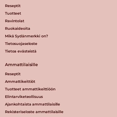
Reseptit
Tuotteet
Ravintolat
Ruokaideoita
Mikä Sydänmerkki on?
Tietosuojaseloste
Tietoa evästeistä
Ammattilaisille
Reseptit
Ammattikeittiöt
Tuotteet ammattikeittiöön
Elintarviketeollisuus
Ajankohtaista ammattilaisille
Rekisteriseloste ammattilaisille