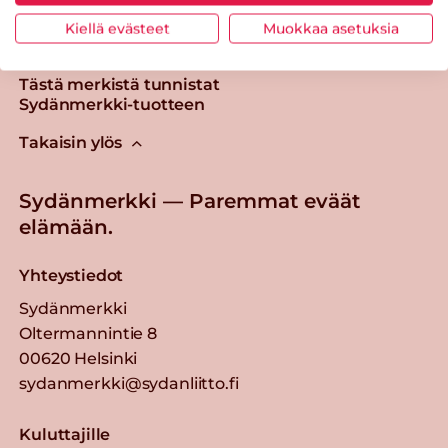
Kiellä evästeet
Muokkaa asetuksia
Tästä merkistä tunnistat
Sydänmerkki-tuotteen
Takaisin ylös
Sydänmerkki — Paremmat eväät
elämään.
Yhteystiedot
Sydänmerkki
Oltermannintie 8
00620 Helsinki
sydanmerkki@sydanliitto.fi
Kuluttajille