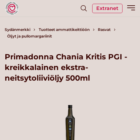
Extranet
Sydänmerkki
Tuotteet ammattikeittiöön
Rasvat
Öljyt ja pullomargariinit
Primadonna Chania Kritis PGI -
kreikkalainen ekstra-
neitsytoliiviöljy 500ml