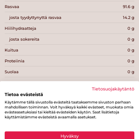
Rasvaa
91.6 g
josta tyydyttynyttä rasvaa
14.2 g
Hiilihydraatteja
0 g
josta sokereita
0 g
Kuitua
0 g
Proteiinia
0 g
Suolaa
0 g
Tietosuojakäytäntö
Tietoa evästeistä
Käytämme tällä sivustolla evästeitä taataksemme sivuston parhaan
mahdollisen toiminnan. Voit hyväksyä kaikki evästeet, muokata omia
Tulosta sivu
Jaa tuote
evästeasetuksiasi tai kieltää evästeiden käytön. Saat lisätietoja
käyttämistämme evästeistä avaamalla asetukset.
Hyväksy