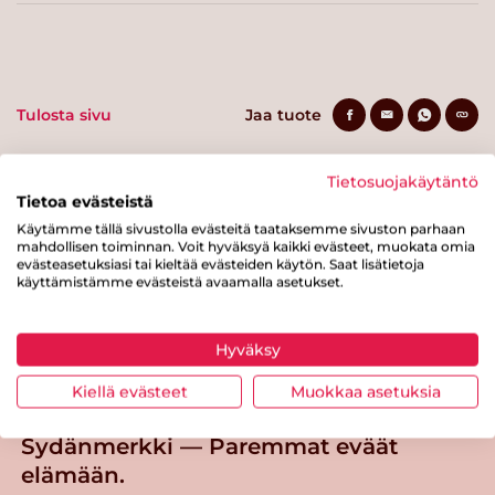
Tulosta sivu
Jaa tuote
Tietosuojakäytäntö
Tietoa evästeistä
Käytämme tällä sivustolla evästeitä taataksemme sivuston parhaan
mahdollisen toiminnan. Voit hyväksyä kaikki evästeet, muokata omia
evästeasetuksiasi tai kieltää evästeiden käytön. Saat lisätietoja
käyttämistämme evästeistä avaamalla asetukset.
Tästä merkistä tunnistat
Sydänmerkki-tuotteen
Hyväksy
Takaisin ylös
Kiellä evästeet
Muokkaa asetuksia
Sydänmerkki — Paremmat eväät
elämään.