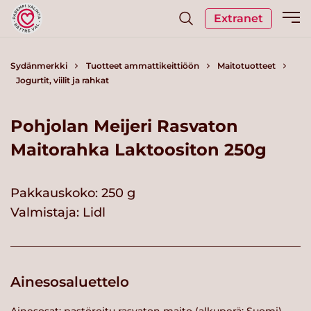
Extranet
Sydänmerkki
Tuotteet ammattikeittiöön
Maitotuotteet
Jogurtit, viilit ja rahkat
Pohjolan Meijeri Rasvaton
Maitorahka Laktoositon 250g
Pakkauskoko: 250 g
Valmistaja:
Lidl
Ainesosaluettelo