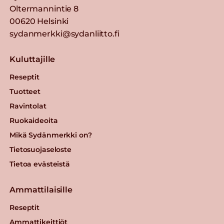
Oltermannintie 8
00620 Helsinki
sydanmerkki@sydanliitto.fi
Kuluttajille
Reseptit
Tuotteet
Ravintolat
Ruokaideoita
Mikä Sydänmerkki on?
Tietosuojaseloste
Tietoa evästeistä
Ammattilaisille
Reseptit
Ammattikeittiöt