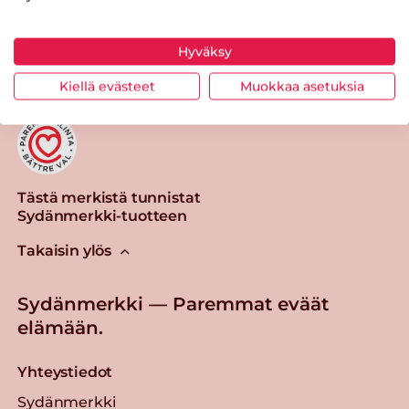
Tulosta sivu
Jaa tuote
Hyväksy
Kiellä evästeet
Muokkaa asetuksia
Tästä merkistä tunnistat
Sydänmerkki-tuotteen
Takaisin ylös
Sydänmerkki — Paremmat eväät
elämään.
Yhteystiedot
Sydänmerkki