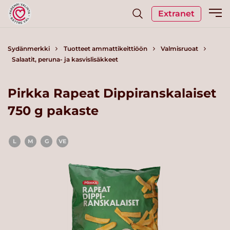
Extranet
Sydänmerkki
Tuotteet ammattikeittiöön
Valmisruoat
Salaatit, peruna- ja kasvislisäkkeet
Pirkka Rapeat Dippiranskalaiset
750 g pakaste
L
M
G
VE