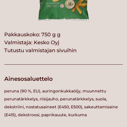
Pakkauskoko: 750 g g
Valmistaja:
Kesko Oyj
Tutustu valmistajan sivuihin
Ainesosaluettelo
peruna (90 %, EU), auringonkukkaöljy, muunnettu
perunatärkkelys, riisijauho, perunatärkkelys, suola,
dekstriini, nostatusaineet (E450, E500), sakeuttamisaine
(E415), dekstroosi, paprikauute, kurkuma