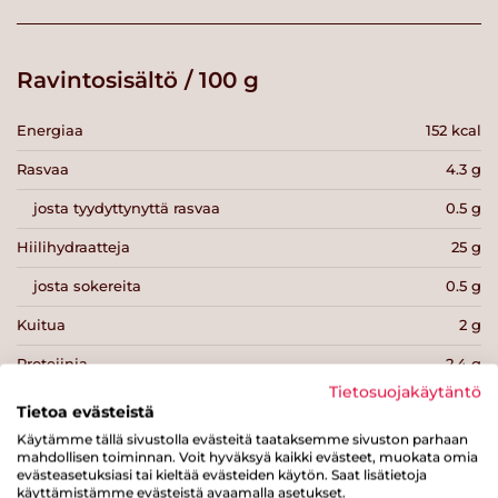
Ravintosisältö / 100 g
Energiaa
152 kcal
Rasvaa
4.3 g
josta tyydyttynyttä rasvaa
0.5 g
Hiilihydraatteja
25 g
josta sokereita
0.5 g
Kuitua
2 g
Proteiinia
2.4 g
Tietosuojakäytäntö
Suolaa
0.4 g
Tietoa evästeistä
Käytämme tällä sivustolla evästeitä taataksemme sivuston parhaan
mahdollisen toiminnan. Voit hyväksyä kaikki evästeet, muokata omia
evästeasetuksiasi tai kieltää evästeiden käytön. Saat lisätietoja
käyttämistämme evästeistä avaamalla asetukset.