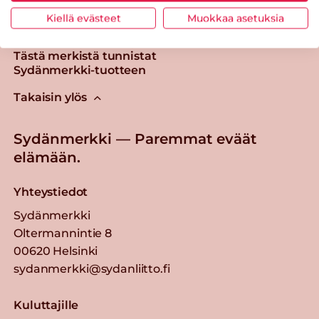
Kiellä evästeet
Muokkaa asetuksia
Tästä merkistä tunnistat
Sydänmerkki-tuotteen
Takaisin ylös
Sydänmerkki — Paremmat eväät
elämään.
Yhteystiedot
Sydänmerkki
Oltermannintie 8
00620 Helsinki
sydanmerkki@sydanliitto.fi
Kuluttajille