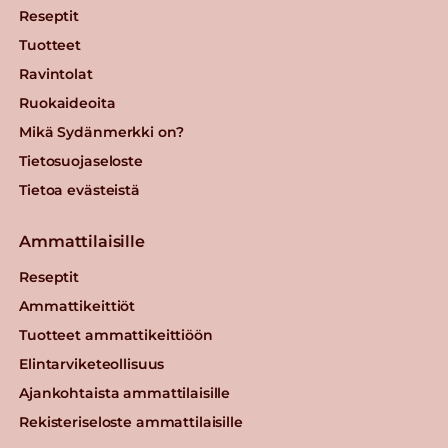
Reseptit
Tuotteet
Ravintolat
Ruokaideoita
Mikä Sydänmerkki on?
Tietosuojaseloste
Tietoa evästeistä
Ammattilaisille
Reseptit
Ammattikeittiöt
Tuotteet ammattikeittiöön
Elintarviketeollisuus
Ajankohtaista ammattilaisille
Rekisteriseloste ammattilaisille