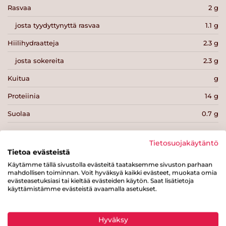
Rasvaa
2 g
josta tyydyttynyttä rasvaa
1.1 g
Hiilihydraatteja
2.3 g
josta sokereita
2.3 g
Kuitua
g
Proteiinia
14 g
Suolaa
0.7 g
Tietosuojakäytäntö
Tietoa evästeistä
Käytämme tällä sivustolla evästeitä taataksemme sivuston parhaan
Tulosta sivu
Jaa tuote
mahdollisen toiminnan. Voit hyväksyä kaikki evästeet, muokata omia
evästeasetuksiasi tai kieltää evästeiden käytön. Saat lisätietoja
käyttämistämme evästeistä avaamalla asetukset.
Hyväksy