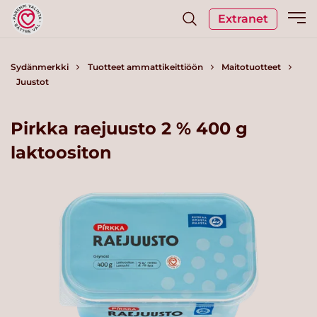
Extranet
Sydänmerkki
Tuotteet ammattikeittiöön
Maitotuotteet
Juustot
Pirkka raejuusto 2 % 400 g
laktoositon