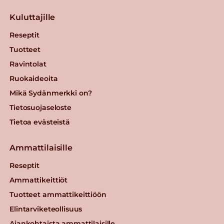
Kuluttajille
Reseptit
Tuotteet
Ravintolat
Ruokaideoita
Mikä Sydänmerkki on?
Tietosuojaseloste
Tietoa evästeistä
Ammattilaisille
Reseptit
Ammattikeittiöt
Tuotteet ammattikeittiöön
Elintarviketeollisuus
Ajankohtaista ammattilaisille