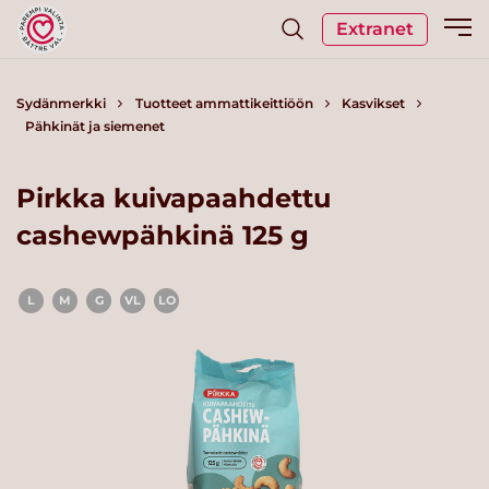
Extranet
Sydänmerkki
Tuotteet ammattikeittiöön
Kasvikset
Pähkinät ja siemenet
Pirkka kuivapaahdettu
cashewpähkinä 125 g
L
M
G
VL
LO