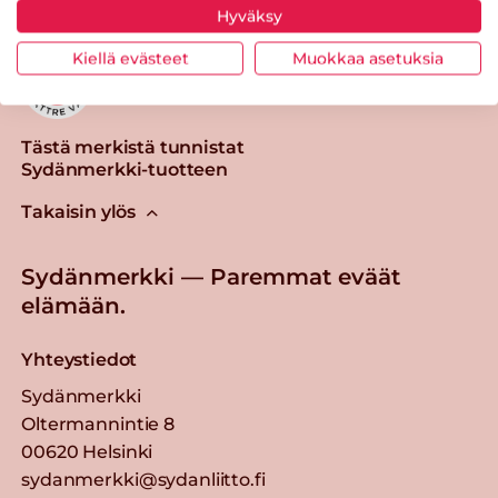
Hyväksy
Kiellä evästeet
Muokkaa asetuksia
Tästä merkistä tunnistat
Sydänmerkki-tuotteen
Takaisin ylös
Sydänmerkki — Paremmat eväät
elämään.
Yhteystiedot
Sydänmerkki
Oltermannintie 8
00620 Helsinki
sydanmerkki@sydanliitto.fi