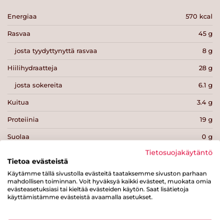
Energiaa
570 kcal
Rasvaa
45 g
josta tyydyttynyttä rasvaa
8 g
Hiilihydraatteja
28 g
josta sokereita
6.1 g
Kuitua
3.4 g
Proteiinia
19 g
Suolaa
0 g
Tietosuojakäytäntö
Tietoa evästeistä
Käytämme tällä sivustolla evästeitä taataksemme sivuston parhaan
mahdollisen toiminnan. Voit hyväksyä kaikki evästeet, muokata omia
evästeasetuksiasi tai kieltää evästeiden käytön. Saat lisätietoja
Tulosta sivu
Jaa tuote
käyttämistämme evästeistä avaamalla asetukset.