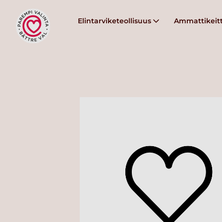
Elintarviketeollisuus
Ammattikeitt