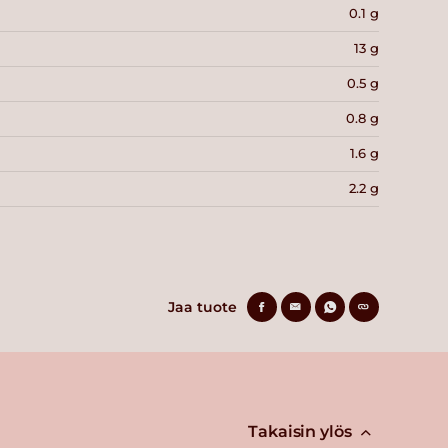
0.1 g
13 g
0.5 g
0.8 g
1.6 g
2.2 g
Jaa tuote
Takaisin ylös