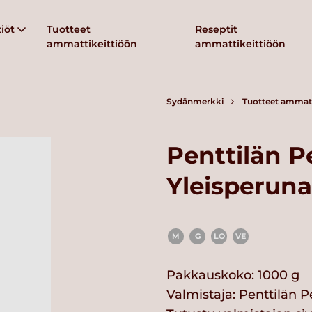
iöt
Tuotteet
Reseptit
ammattikeittiöön
ammattikeittiöön
Sydänmerkki
Tuotteet ammatt
Penttilän P
Yleisperuna
M
G
LO
VE
Pakkauskoko: 1000 g
Valmistaja:
Penttilän P