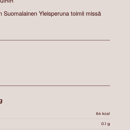
vuihin
en Suomalainen Yleisperuna toimii missä
g
64 kcal
0.1 g