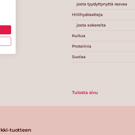
josta tyydyttynyttä rasvaa
Hiilihydraatteja
josta sokereita
Kuitua
Proteiinia
Suolaa
Tulosta sivu
kki-tuotteen