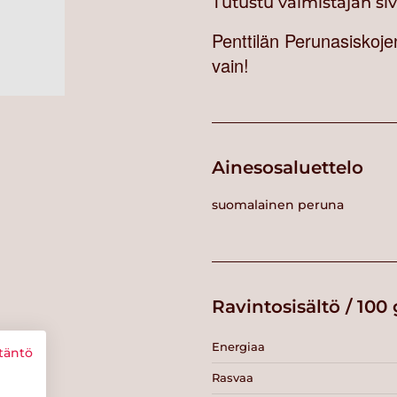
Tutustu valmistajan si
Penttilän Perunasiskoj
vain!
Ainesosaluettelo
suomalainen peruna
Ravintosisältö / 100 
Energiaa
täntö
Rasvaa