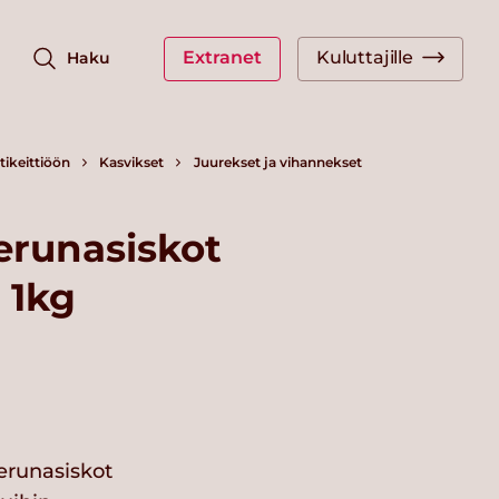
Extranet
Kuluttajille
Haku
ikeittiöön
Kasvikset
Juurekset ja vihannekset
erunasiskot
 1kg
erunasiskot