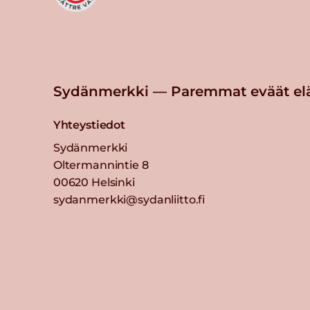
Sydänmerkki — Paremmat eväät el
Yhteystiedot
Sydänmerkki
Oltermannintie 8
00620 Helsinki
sydanmerkki@sydanliitto.fi