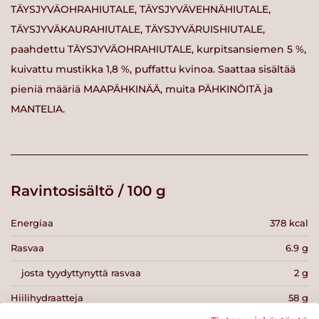
TÄYSJYVÄOHRAHIUTALE, TÄYSJYVÄVEHNÄHIUTALE,
TÄYSJYVÄKAURAHIUTALE, TÄYSJYVÄRUISHIUTALE,
paahdettu TÄYSJYVÄOHRAHIUTALE, kurpitsansiemen 5 %,
kuivattu mustikka 1,8 %, puffattu kvinoa. Saattaa sisältää
pieniä määriä MAAPÄHKINÄÄ, muita PÄHKINÖITÄ ja
MANTELIA.
Ravintosisältö / 100 g
Energiaa
378 kcal
Rasvaa
6.9 g
josta tyydyttynyttä rasvaa
2 g
Hiilihydraatteja
58 g