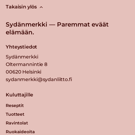
Takaisin ylös
Sydänmerkki — Paremmat eväät
elämään.
Yhteystiedot
Sydänmerkki
Oltermannintie 8
00620 Helsinki
sydanmerkki@sydanliitto.fi
Kuluttajille
Reseptit
Tuotteet
Ravintolat
Ruokaideoita