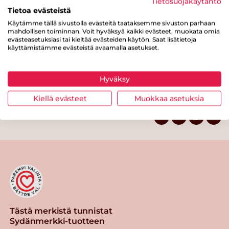
Tietosuojakäytäntö
josta sokereita
3.2 g
Tietoa evästeistä
Kuitua
15 g
Käytämme tällä sivustolla evästeitä taataksemme sivuston parhaan
mahdollisen toiminnan. Voit hyväksyä kaikki evästeet, muokata omia
Proteiinia
13 g
evästeasetuksiasi tai kieltää evästeiden käytön. Saat lisätietoja
käyttämistämme evästeistä avaamalla asetukset.
Suolaa
0.3 g
Hyväksy
Kiellä evästeet
Muokkaa asetuksia
Tulosta sivu
Jaa tuote
Tästä merkistä tunnistat
Sydänmerkki-tuotteen