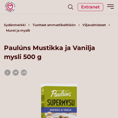
Extranet
Sydänmerkki
Tuotteet ammattikeittiöön
Viljavalmisteet
Murot ja myslit
Paulúns Mustikka ja Vanilja
mysli 500 g
L
M
LO