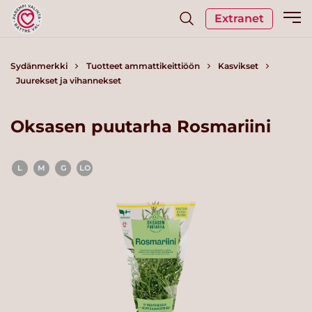
Extranet
Sydänmerkki
Tuotteet ammattikeittiöön
Kasvikset
Juurekset ja vihannekset
Oksasen puutarha Rosmariini
L
M
G
LO