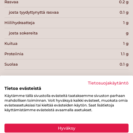
Rasvaa
0.2 g
josta tyydyttynyttä rasvaa
0.1 g
Hiilihydraatteja
1 g
josta sokereita
g
Kuitua
1 g
Proteiinia
1.1 g
Suolaa
0.1 g
Tietosuojakäytäntö
Tietoa evästeistä
Käytämme tällä sivustolla evästeitä taataksemme sivuston parhaan
Tulosta sivu
Jaa tuote
mahdollisen toiminnan. Voit hyväksyä kaikki evästeet, muokata omia
evästeasetuksiasi tai kieltää evästeiden käytön. Saat lisätietoja
käyttämistämme evästeistä avaamalla asetukset.
Hyväksy