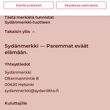
Kiellä evästeet
Muokkaa asetuksia
Tästä merkistä tunnistat
Sydänmerkki-tuotteen
Takaisin ylös
Sydänmerkki — Paremmat eväät
elämään.
Yhteystiedot
Sydänmerkki
Oltermannintie 8
00620 Helsinki
sydanmerkki@sydanliitto.fi
Kuluttajille