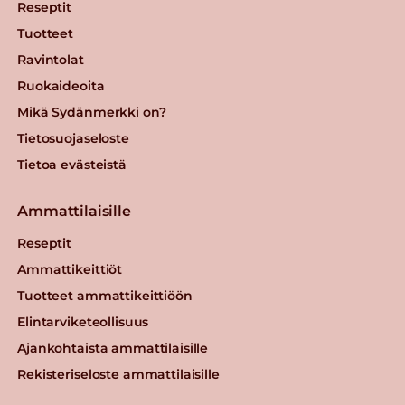
Reseptit
Tuotteet
Ravintolat
Ruokaideoita
Mikä Sydänmerkki on?
Tietosuojaseloste
Tietoa evästeistä
Ammattilaisille
Reseptit
Ammattikeittiöt
Tuotteet ammattikeittiöön
Elintarviketeollisuus
Ajankohtaista ammattilaisille
Rekisteriseloste ammattilaisille