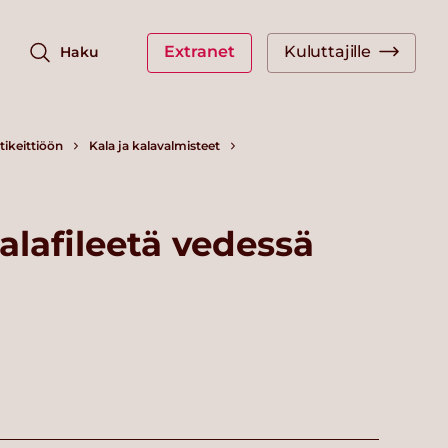
Extranet
Kuluttajille
Haku
ikeittiöön
Kala ja kalavalmisteet
alafileetä vedessä