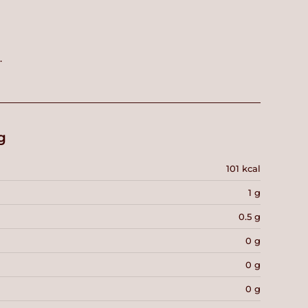
.
g
101 kcal
1 g
0.5 g
0 g
0 g
0 g