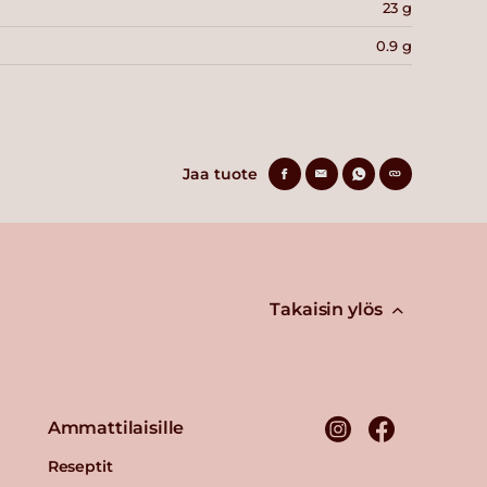
23 g
0.9 g
Jaa tuote
Takaisin ylös
Ammattilaisille
Reseptit