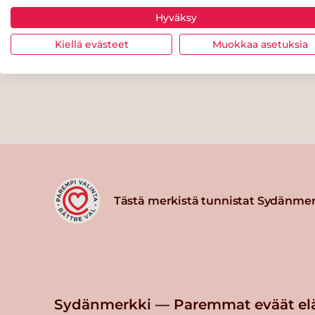
Hyväksy
Kiellä evästeet
Muokkaa asetuksia
Tästä merkistä tunnistat Sydänmer
Sydänmerkki — Paremmat eväät el