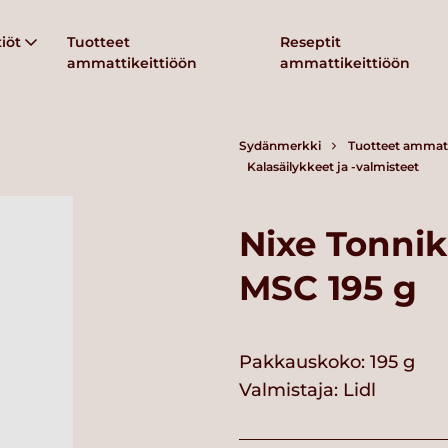
iöt
Tuotteet
Reseptit
ammattikeittiöön
ammattikeittiöön
Sydänmerkki
Tuotteet ammatt
Kalasäilykkeet ja -valmisteet
Nixe Tonnik
MSC 195 g
Pakkauskoko: 195 g
Valmistaja:
Lidl