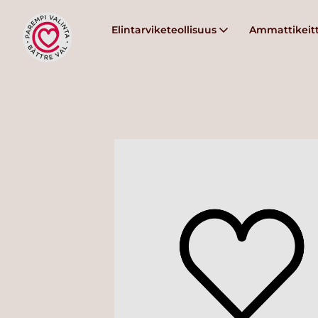
Elintarviketeollisuus
Ammattikeitt