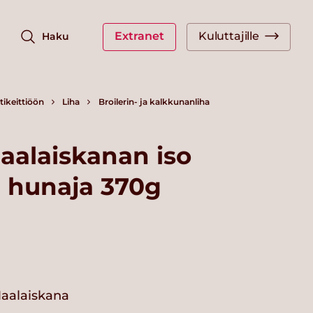
Extranet
Kuluttajille
Haku
ikeittiöön
Liha
Broilerin- ja kalkkunanliha
aalaiskanan iso
e, hunaja 370g
aalaiskana