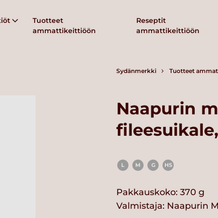
iöt
Tuotteet
Reseptit
ammattikeittiöön
ammattikeittiöön
Sydänmerkki
Tuotteet ammatt
Naapurin m
fileesuikal
L
M
G
HS
Pakkauskoko: 370 g
Valmistaja:
Naapurin M