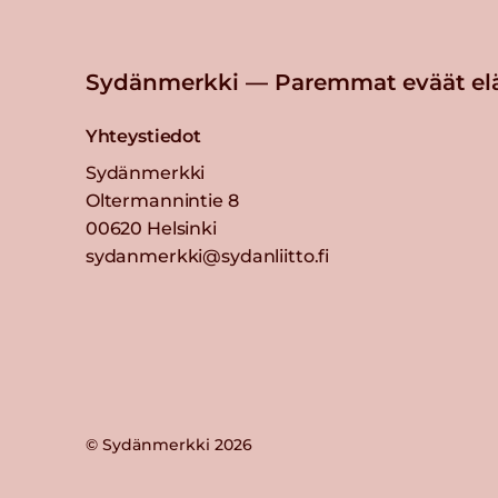
Sydänmerkki — Paremmat eväät el
Yhteystiedot
Sydänmerkki
Oltermannintie 8
00620 Helsinki
sydanmerkki@sydanliitto.fi
© Sydänmerkki 2026