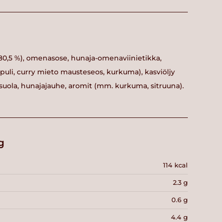
(80,5 %), omenasose, hunaja-omenaviinietikka,
puli, curry mieto mausteseos, kurkuma), kasviöljy
tu suola, hunajajauhe, aromit (mm. kurkuma, sitruuna).
g
114 kcal
2.3 g
0.6 g
4.4 g