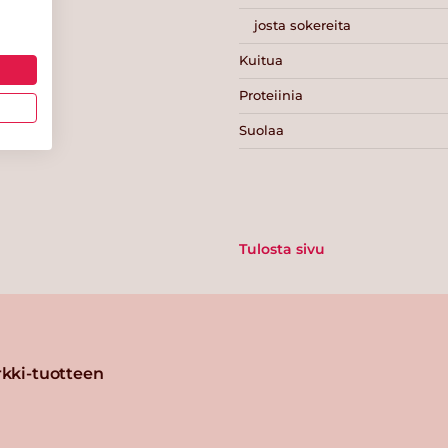
josta sokereita
Kuitua
Proteiinia
Suolaa
Tulosta sivu
kki-tuotteen