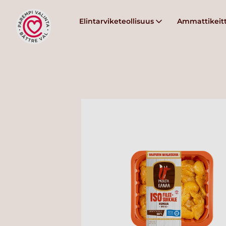
Elintarviketeollisuus
Ammattikeitt