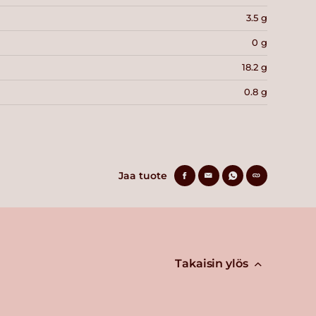
3.5 g
0 g
18.2 g
0.8 g
Jaa tuote
Takaisin ylös