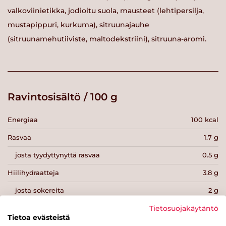
valkoviinietikka, jodioitu suola, mausteet (lehtipersilja,
mustapippuri, kurkuma), sitruunajauhe
(sitruunamehutiiviste, maltodekstriini), sitruuna-aromi.
Ravintosisältö / 100 g
Energiaa
100 kcal
Rasvaa
1.7 g
josta tyydyttynyttä rasvaa
0.5 g
Hiilihydraatteja
3.8 g
josta sokereita
2 g
Kuitua
0 g
Tietosuojakäytäntö
Tietoa evästeistä
Proteiinia
17.5 g