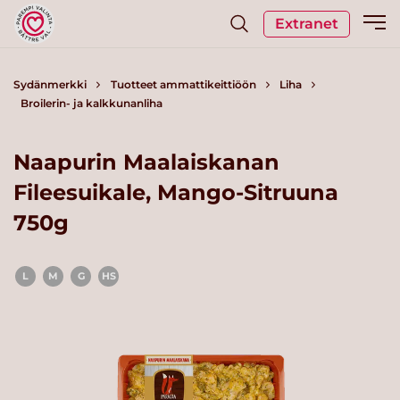
Extranet
Sydänmerkki
Tuotteet ammattikeittiöön
Liha
Broilerin- ja kalkkunanliha
Naapurin Maalaiskanan
Fileesuikale, Mango-Sitruuna
750g
L
M
G
HS