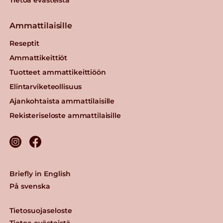
Ammattilaisille
Reseptit
Ammattikeittiöt
Tuotteet ammattikeittiöön
Elintarviketeollisuus
Ajankohtaista ammattilaisille
Rekisteriseloste ammattilaisille
Briefly in English
På svenska
Tietosuojaseloste
Tietoa evästeistä