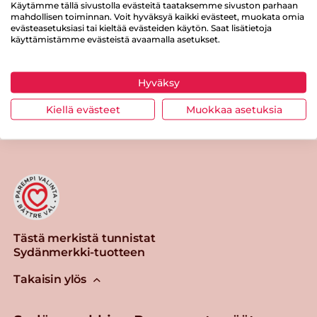
Käytämme tällä sivustolla evästeitä taataksemme sivuston parhaan
mahdollisen toiminnan. Voit hyväksyä kaikki evästeet, muokata omia
Suolaa
0.9 g
evästeasetuksiasi tai kieltää evästeiden käytön. Saat lisätietoja
käyttämistämme evästeistä avaamalla asetukset.
Hyväksy
Tulosta sivu
Jaa tuote
Kiellä evästeet
Muokkaa asetuksia
Tästä merkistä tunnistat
Sydänmerkki-tuotteen
Takaisin ylös