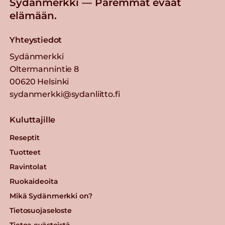
Sydänmerkki — Paremmat eväät
elämään.
Yhteystiedot
Sydänmerkki
Oltermannintie 8
00620 Helsinki
sydanmerkki@sydanliitto.fi
Kuluttajille
Reseptit
Tuotteet
Ravintolat
Ruokaideoita
Mikä Sydänmerkki on?
Tietosuojaseloste
Tietoa evästeistä