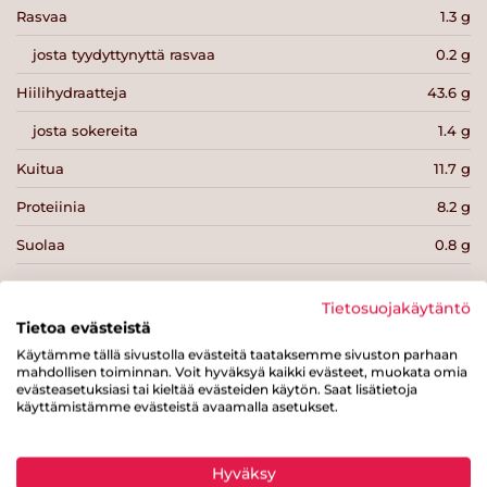
Rasvaa
1.3 g
josta tyydyttynyttä rasvaa
0.2 g
Hiilihydraatteja
43.6 g
josta sokereita
1.4 g
Kuitua
11.7 g
Proteiinia
8.2 g
Suolaa
0.8 g
Tietosuojakäytäntö
Tietoa evästeistä
Käytämme tällä sivustolla evästeitä taataksemme sivuston parhaan
Tulosta sivu
Jaa tuote
mahdollisen toiminnan. Voit hyväksyä kaikki evästeet, muokata omia
evästeasetuksiasi tai kieltää evästeiden käytön. Saat lisätietoja
käyttämistämme evästeistä avaamalla asetukset.
Hyväksy