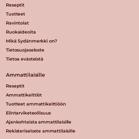
Reseptit
Tuotteet
Ravintolat
Ruokaideoita
Mikä Sydänmerkki on?
Tietosuojaseloste
Tietoa evästeistä
Ammattilaisille
Reseptit
Ammattikeittiöt
Tuotteet ammattikeittiöön
Elintarviketeollisuus
Ajankohtaista ammattilaisille
Rekisteriseloste ammattilaisille