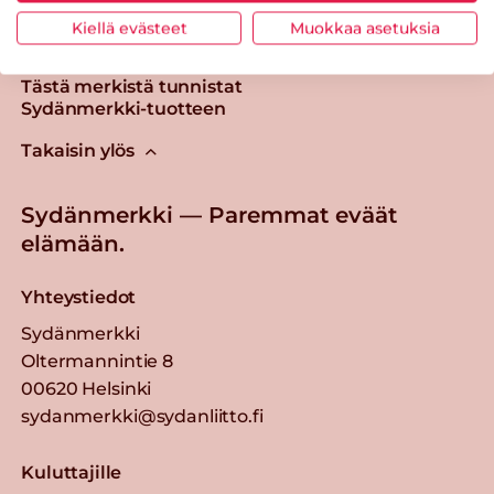
Kiellä evästeet
Muokkaa asetuksia
Tästä merkistä tunnistat
Sydänmerkki-tuotteen
Takaisin ylös
Sydänmerkki — Paremmat eväät
elämään.
Yhteystiedot
Sydänmerkki
Oltermannintie 8
00620 Helsinki
sydanmerkki@sydanliitto.fi
Kuluttajille