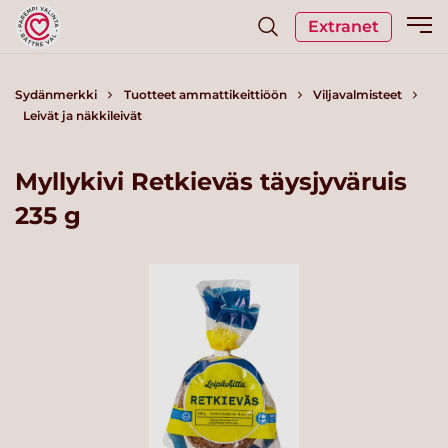
Extranet
Sydänmerkki
Tuotteet ammattikeittiöön
Viljavalmisteet
Leivät ja näkkileivät
Myllykivi Retkieväs täysjyväruis
235 g