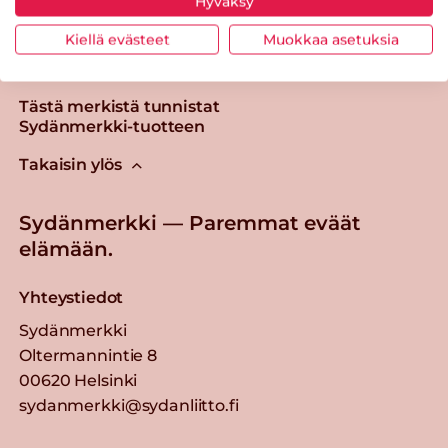
Hyväksy
Kiellä evästeet
Muokkaa asetuksia
Tästä merkistä tunnistat
Sydänmerkki-tuotteen
Takaisin ylös
Sydänmerkki — Paremmat eväät
elämään.
Yhteystiedot
Sydänmerkki
Oltermannintie 8
00620 Helsinki
sydanmerkki@sydanliitto.fi