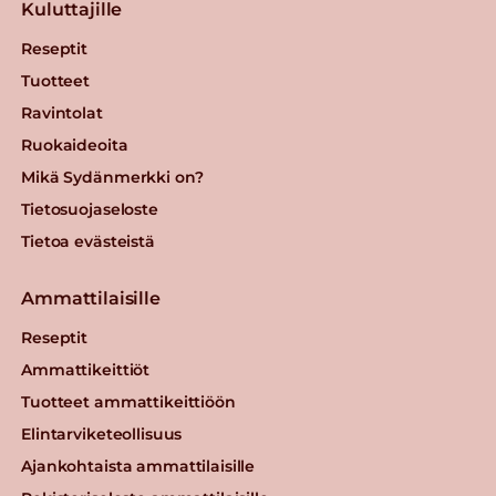
Kuluttajille
Reseptit
Tuotteet
Ravintolat
Ruokaideoita
Mikä Sydänmerkki on?
Tietosuojaseloste
Tietoa evästeistä
Ammattilaisille
Reseptit
Ammattikeittiöt
Tuotteet ammattikeittiöön
Elintarviketeollisuus
Ajankohtaista ammattilaisille