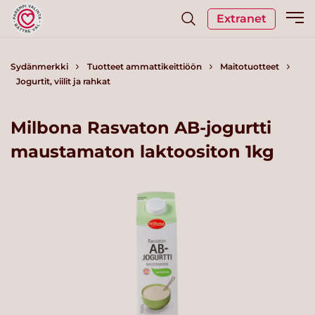
Extranet
Sydänmerkki
Tuotteet ammattikeittiöön
Maitotuotteet
Jogurtit, viilit ja rahkat
Milbona Rasvaton AB-jogurtti
maustamaton laktoositon 1kg