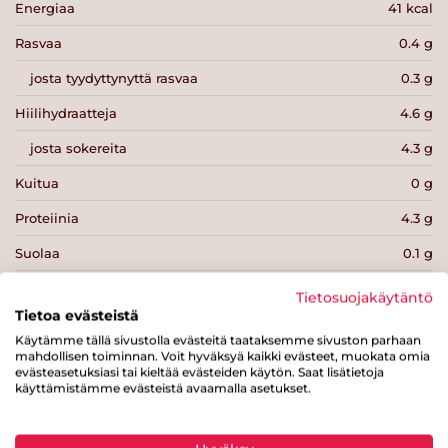
Energiaa
41 kcal
Rasvaa
0.4 g
josta tyydyttynyttä rasvaa
0.3 g
Hiilihydraatteja
4.6 g
josta sokereita
4.3 g
Kuitua
0 g
Proteiinia
4.3 g
Suolaa
0.1 g
Tietosuojakäytäntö
Tietoa evästeistä
Käytämme tällä sivustolla evästeitä taataksemme sivuston parhaan
mahdollisen toiminnan. Voit hyväksyä kaikki evästeet, muokata omia
Tulosta sivu
Jaa tuote
evästeasetuksiasi tai kieltää evästeiden käytön. Saat lisätietoja
käyttämistämme evästeistä avaamalla asetukset.