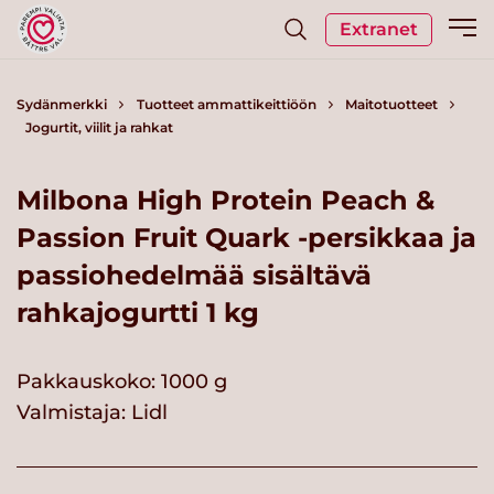
Extranet
Sydänmerkki
Tuotteet ammattikeittiöön
Maitotuotteet
Jogurtit, viilit ja rahkat
Milbona High Protein Peach &
Passion Fruit Quark -persikkaa ja
passiohedelmää sisältävä
rahkajogurtti 1 kg
Pakkauskoko: 1000 g
Valmistaja:
Lidl