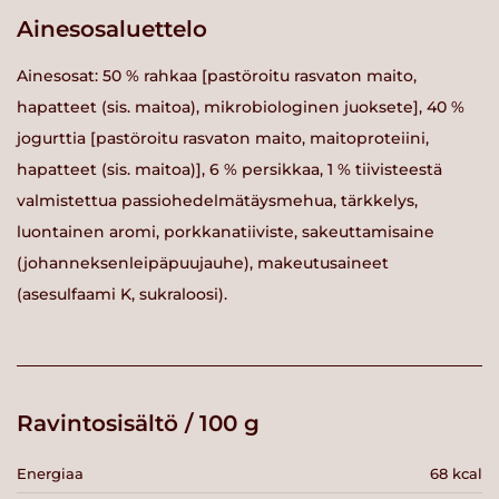
Ainesosaluettelo
Ainesosat: 50 % rahkaa [pastöroitu rasvaton maito,
hapatteet (sis. maitoa), mikrobiologinen juoksete], 40 %
jogurttia [pastöroitu rasvaton maito, maitoproteiini,
hapatteet (sis. maitoa)], 6 % persikkaa, 1 % tiivisteestä
valmistettua passiohedelmätäysmehua, tärkkelys,
luontainen aromi, porkkanatiiviste, sakeuttamisaine
(johanneksenleipäpuujauhe), makeutusaineet
(asesulfaami K, sukraloosi).
Ravintosisältö / 100 g
Energiaa
68 kcal