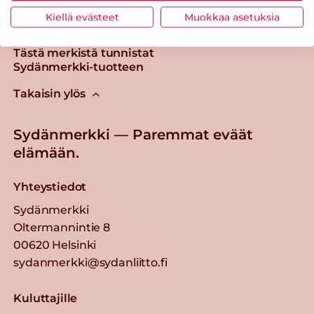
Kiellä evästeet
Muokkaa asetuksia
Tästä merkistä tunnistat
Sydänmerkki-tuotteen
Takaisin ylös
Sydänmerkki — Paremmat eväät
elämään.
Yhteystiedot
Sydänmerkki
Oltermannintie 8
00620 Helsinki
sydanmerkki@sydanliitto.fi
Kuluttajille