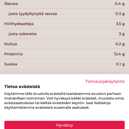
Rasvaa
0.4 g
josta tyydyttynyttä rasvaa
0.3 g
Hiilihydraatteja
3.5 g
josta sokereita
3 g
Kuitua
0.2 g
Proteiinia
12.4 g
Suolaa
0.1 g
Tietosuojakäytäntö
Tietoa evästeistä
Käytämme tällä sivustolla evästeitä taataksemme sivuston parhaan
Tulosta sivu
Jaa tuote
mahdollisen toiminnan. Voit hyväksyä kaikki evästeet, muokata omia
evästeasetuksiasi tai kieltää evästeiden käytön. Saat lisätietoja
käyttämistämme evästeistä avaamalla asetukset.
Hyväksy