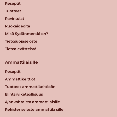
Reseptit
Tuotteet
Ravintolat
Ruokaideoita
Mikä Sydänmerkki on?
Tietosuojaseloste
Tietoa evästeistä
Ammattilaisille
Reseptit
Ammattikeittiöt
Tuotteet ammattikeittiöön
Elintarviketeollisuus
Ajankohtaista ammattilaisille
Rekisteriseloste ammattilaisille