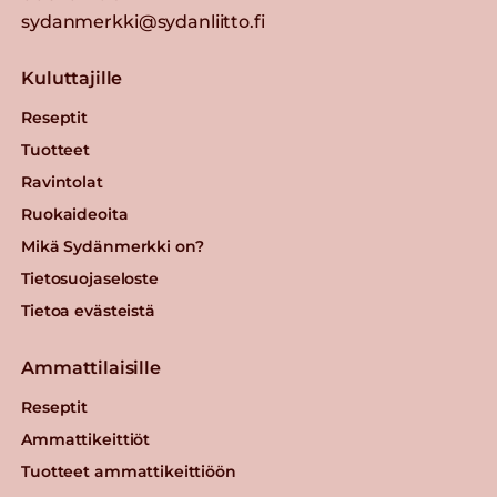
sydanmerkki@sydanliitto.fi
Kuluttajille
Reseptit
Tuotteet
Ravintolat
Ruokaideoita
Mikä Sydänmerkki on?
Tietosuojaseloste
Tietoa evästeistä
Ammattilaisille
Reseptit
Ammattikeittiöt
Tuotteet ammattikeittiöön