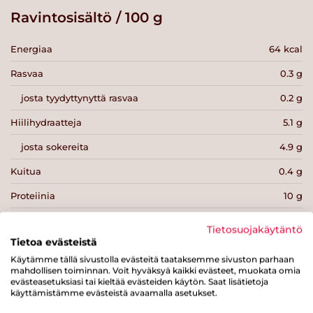
Ravintosisältö / 100 g
Energiaa
64 kcal
Rasvaa
0.3 g
josta tyydyttynyttä rasvaa
0.2 g
Hiilihydraatteja
5.1 g
josta sokereita
4.9 g
Kuitua
0.4 g
Proteiinia
10 g
Suolaa
0.1 g
Tietosuojakäytäntö
Tietoa evästeistä
Käytämme tällä sivustolla evästeitä taataksemme sivuston parhaan
mahdollisen toiminnan. Voit hyväksyä kaikki evästeet, muokata omia
evästeasetuksiasi tai kieltää evästeiden käytön. Saat lisätietoja
käyttämistämme evästeistä avaamalla asetukset.
Tulosta sivu
Jaa tuote