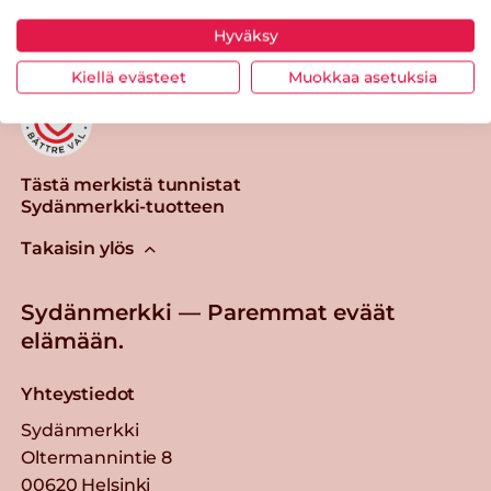
Hyväksy
Kiellä evästeet
Muokkaa asetuksia
Tästä merkistä tunnistat
Sydänmerkki-tuotteen
Takaisin ylös
Sydänmerkki — Paremmat eväät
elämään.
Yhteystiedot
Sydänmerkki
Oltermannintie 8
00620 Helsinki