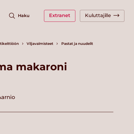
Extranet
Kuluttajille
Haku
ikeittiöön
Viljavalmisteet
Pastat ja nuudelit
ma makaroni
Aarnio