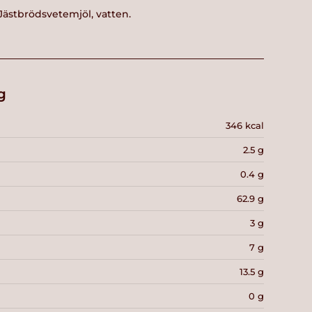
 Jästbrödsvetemjöl, vatten.
g
346 kcal
2.5 g
0.4 g
62.9 g
3 g
7 g
13.5 g
0 g