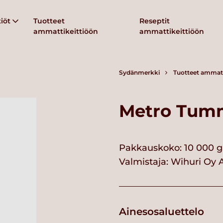
iöt
Tuotteet
Reseptit
ammattikeittiöön
ammattikeittiöön
Sydänmerkki
Tuotteet ammatt
Metro Tum
Pakkauskoko: 10 000 g
Valmistaja:
Wihuri Oy 
Ainesosaluettelo