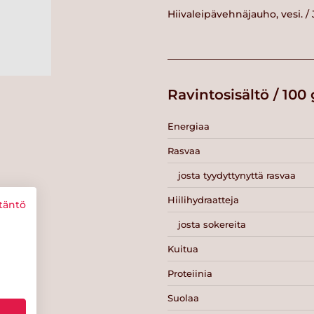
Hiivaleipävehnäjauho, vesi. /
Ravintosisältö / 100 
Energiaa
Rasvaa
josta tyydyttynyttä rasvaa
Hiilihydraatteja
täntö
josta sokereita
Kuitua
Proteiinia
Suolaa