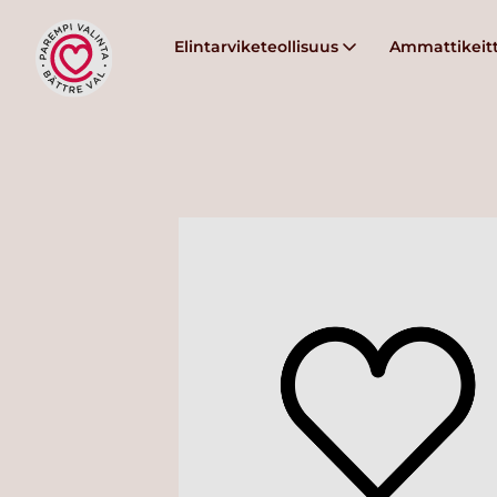
Elintarviketeollisuus
Ammattikeitt