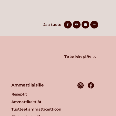
Jaa tuote
Takaisin ylös
Ammattilaisille
Reseptit
Ammattikeittiöt
Tuotteet ammattikeittiöön