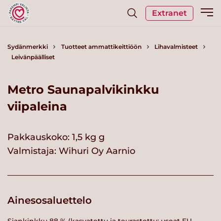
Extranet
Sydänmerkki
Tuotteet ammattikeittiöön
Lihavalmisteet
Leivänpäälliset
Metro Saunapalvikinkku
viipaleina
Pakkauskoko: 1,5 kg g
Valmistaja:
Wihuri Oy Aarnio
Ainesosaluettelo