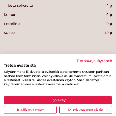
josta sokereita
1 g
Kuitua
0 g
Proteiinia
19 g
Suolaa
1.9 g
Tietosuojakäytäntö
Tulosta sivu
Jaa tuote
Tietoa evästeistä
Käytämme tällä sivustolla evästeitä taataksemme sivuston parhaan
mahdollisen toiminnan. Voit hyväksyä kaikki evästeet, muokata omia
evästeasetuksiasi tai kieltää evästeiden käytön. Saat lisätietoja
käyttämistämme evästeistä avaamalla asetukset.
Hyväksy
Kiellä evästeet
Muokkaa asetuksia
Tästä merkistä tunnistat
Sydänmerkki-tuotteen