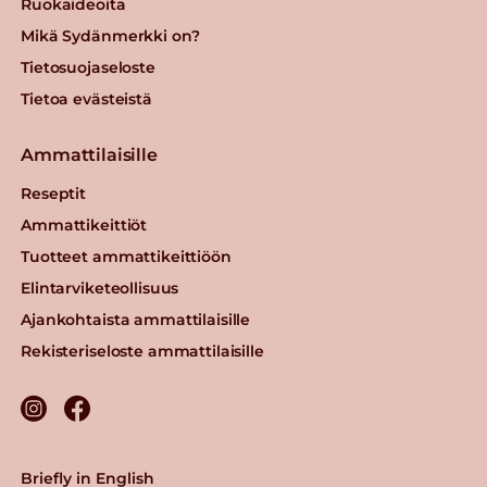
Ruokaideoita
Mikä Sydänmerkki on?
Tietosuojaseloste
Tietoa evästeistä
Ammattilaisille
Reseptit
Ammattikeittiöt
Tuotteet ammattikeittiöön
Elintarviketeollisuus
Ajankohtaista ammattilaisille
Rekisteriseloste ammattilaisille
Briefly in English