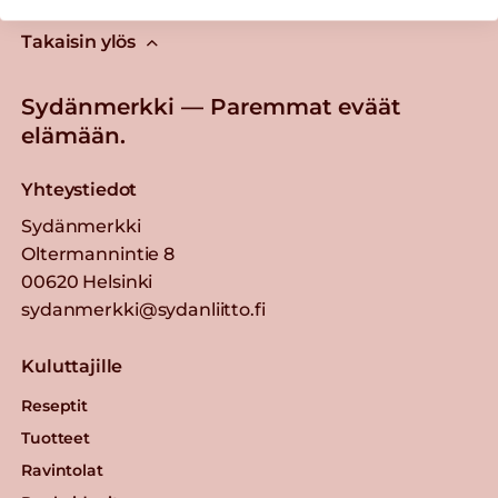
Takaisin ylös
Sydänmerkki — Paremmat eväät
elämään.
Yhteystiedot
Sydänmerkki
Oltermannintie 8
00620 Helsinki
sydanmerkki@sydanliitto.fi
Kuluttajille
Reseptit
Tuotteet
Ravintolat