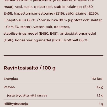
Siankinkku 88 % (kasvatettu ja teurastettu: useat EU-
maat), vesi, suola, dekstroosi, stabilointiaineet (E450,
E451), hapettumisenestoaine (E316), säilöntäaine (E250).
Lihapitoisuus 88 %. / Svinskinka 88 % (uppfött och slaktat
i: flera EU-stater), vatten, salt, dekstros,
stabiliseringsmedel (E450, E451), antioxidationsmedel
(E316), konserveringsmedel (E250). Kötthalt 88 %.
Ravintosisältö / 100 g
Energiaa
110 kcal
Rasvaa
3.2 g
josta tyydyttynyttä rasvaa
1.2 g
Hiilihydraatteja
1 g