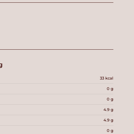
g
33 kcal
0 g
0 g
4.9 g
4.9 g
0 g