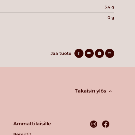
3.4 g
0 g
Jaa tuote
Takaisin ylös
Ammattilaisille
Reseptit