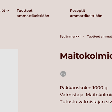
iöt
Tuotteet
Reseptit
ammattikeittiöön
ammattikeittiöön
Sydänmerkki
Tuotteet ammatt
Maitokolmi
HS
Pakkauskoko: 1000 g
Valmistaja:
Maitokolmi
Tutustu valmistajan si