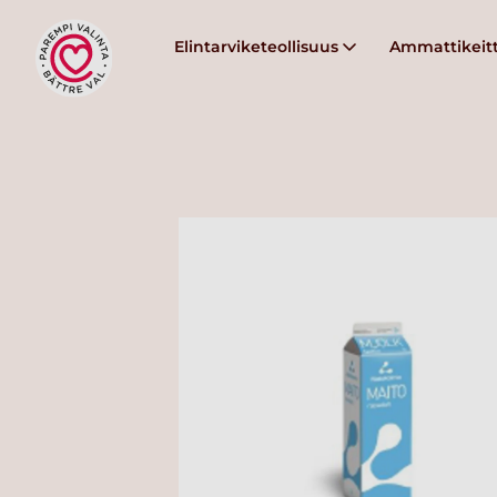
Elintarviketeollisuus
Ammattikeitt