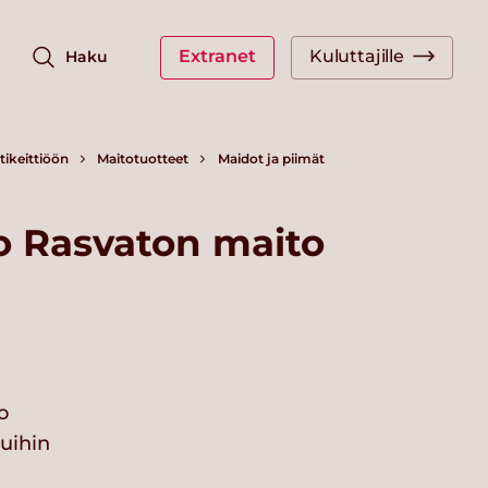
Extranet
Kuluttajille
Haku
ikeittiöön
Maitotuotteet
Maidot ja piimät
o Rasvaton maito
o
vuihin