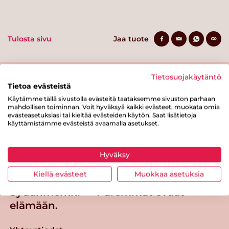
Tulosta sivu
Jaa tuote
Tietosuojakäytäntö
Tietoa evästeistä
Käytämme tällä sivustolla evästeitä taataksemme sivuston parhaan
mahdollisen toiminnan. Voit hyväksyä kaikki evästeet, muokata omia
evästeasetuksiasi tai kieltää evästeiden käytön. Saat lisätietoja
käyttämistämme evästeistä avaamalla asetukset.
Tästä merkistä tunnistat
Sydänmerkki-tuotteen
Hyväksy
Takaisin ylös
Kiellä evästeet
Muokkaa asetuksia
Sydänmerkki — Paremmat eväät
elämään.