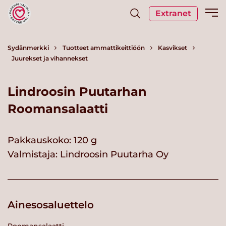
Extranet
Sydänmerkki
Tuotteet ammattikeittiöön
Kasvikset
Juurekset ja vihannekset
Lindroosin Puutarhan
Roomansalaatti
Pakkauskoko: 120 g
Valmistaja:
Lindroosin Puutarha Oy
Ainesosaluettelo