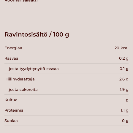
Roomansalaatti
Ravintosisältö / 100 g
Energiaa
20 kcal
Rasvaa
0.2 g
josta tyydyttynyttä rasvaa
0.1 g
Hiilihydraatteja
2.6 g
josta sokereita
1.9 g
Kuitua
g
Proteiinia
1.1 g
Suolaa
0 g