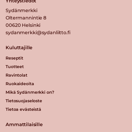
Yhteystiedot
Sydänmerkki
Oltermannintie 8
00620 Helsinki
sydanmerkki@sydanliitto.fi
Kuluttajille
Reseptit
Tuotteet
Ravintolat
Ruokaideoita
Mikä Sydänmerkki on?
Tietosuojaseloste
Tietoa evästeistä
Ammattilaisille