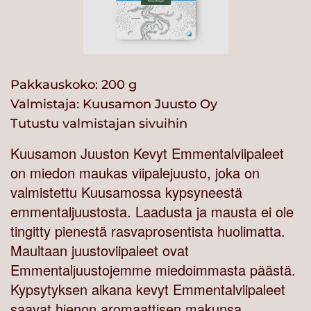
Pakkauskoko: 200 g
Valmistaja:
Kuusamon Juusto Oy
Tutustu valmistajan sivuihin
Kuusamon Juuston Kevyt Emmentalviipaleet
on miedon maukas viipalejuusto, joka on
valmistettu Kuusamossa kypsyneestä
emmentaljuustosta. Laadusta ja mausta ei ole
tingitty pienestä rasvaprosentista huolimatta.
Maultaan juustoviipaleet ovat
Emmentaljuustojemme miedoimmasta päästä.
Kypsytyksen aikana kevyt Emmentalviipaleet
saavat hienon aromaattisen makunsa.