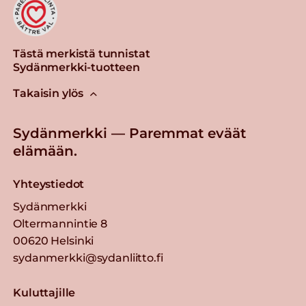
Tästä merkistä tunnistat
Sydänmerkki-tuotteen
Takaisin ylös
Sydänmerkki — Paremmat eväät
elämään.
Yhteystiedot
Sydänmerkki
Oltermannintie 8
00620 Helsinki
sydanmerkki@sydanliitto.fi
Kuluttajille