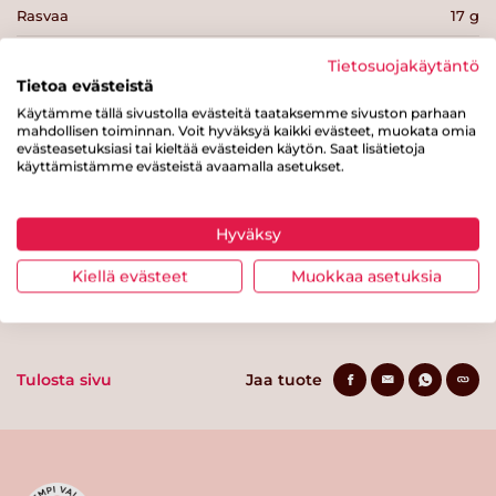
Rasvaa
17 g
josta tyydyttynyttä rasvaa
11 g
Tietosuojakäytäntö
Tietoa evästeistä
Hiilihydraatteja
0 g
Käytämme tällä sivustolla evästeitä taataksemme sivuston parhaan
mahdollisen toiminnan. Voit hyväksyä kaikki evästeet, muokata omia
josta sokereita
0 g
evästeasetuksiasi tai kieltää evästeiden käytön. Saat lisätietoja
käyttämistämme evästeistä avaamalla asetukset.
Kuitua
0 g
Proteiinia
33 g
Hyväksy
Suolaa
1 g
Kiellä evästeet
Muokkaa asetuksia
Tulosta sivu
Jaa tuote