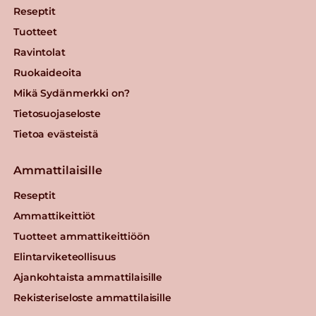
Reseptit
Tuotteet
Ravintolat
Ruokaideoita
Mikä Sydänmerkki on?
Tietosuojaseloste
Tietoa evästeistä
Ammattilaisille
Reseptit
Ammattikeittiöt
Tuotteet ammattikeittiöön
Elintarviketeollisuus
Ajankohtaista ammattilaisille
Rekisteriseloste ammattilaisille