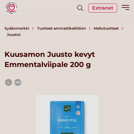
Extranet
Sydänmerkki
Tuotteet ammattikeittiöön
Maitotuotteet
Juustot
Kuusamon Juusto kevyt
Emmentalviipale 200 g
L
HS