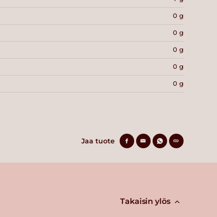
0 g
0 g
0 g
0 g
0 g
Jaa tuote
Takaisin ylös