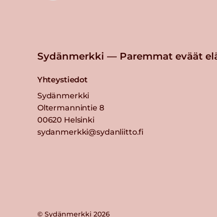
Sydänmerkki — Paremmat eväät el
Yhteystiedot
Sydänmerkki
Oltermannintie 8
00620 Helsinki
sydanmerkki@sydanliitto.fi
© Sydänmerkki 2026