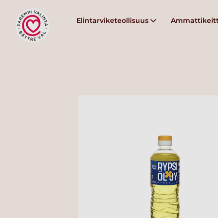
Elintarviketeollisuus
Ammattikeitt