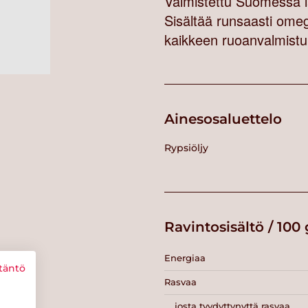
Valmistettu Suomessa l
Sisältää runsaasti ome
kaikkeen ruoanvalmist
Ainesosaluettelo
Rypsiöljy
Ravintosisältö / 100 
Energiaa
täntö
Rasvaa
josta tyydyttynyttä rasvaa