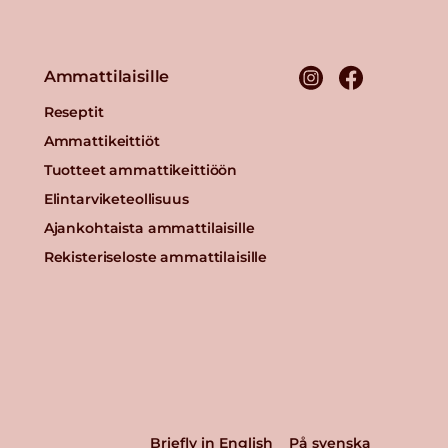
Ammattilaisille
Reseptit
Ammattikeittiöt
Tuotteet ammattikeittiöön
Elintarviketeollisuus
Ajankohtaista ammattilaisille
Rekisteriseloste ammattilaisille
Briefly in English
På svenska