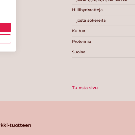
Hiilihydraatteja
josta sokereita
Kuitua
Proteiinia
Suolaa
Tulosta sivu
kki-tuotteen