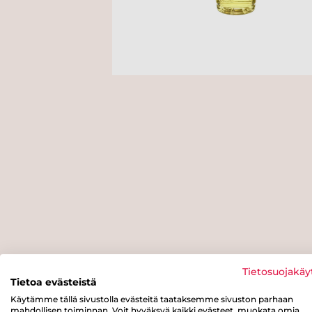
Tietosuojakäy
Tietoa evästeistä
Käytämme tällä sivustolla evästeitä taataksemme sivuston parhaan
mahdollisen toiminnan. Voit hyväksyä kaikki evästeet, muokata omia