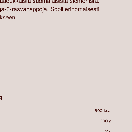
aadukkaista suomalaisista siemenistä.
ga-3-rasvahappoja. Sopii erinomaisesti
ukseen.
g
900 kcal
100 g
7 g