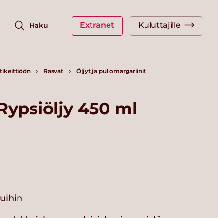
Extranet
Kuluttajille
Haku
ikeittiöön
Rasvat
Öljyt ja pullomargariinit
Rypsiöljy 450 ml
g
vuihin