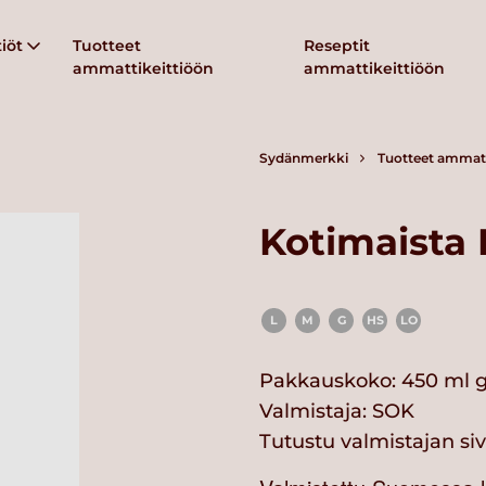
iöt
Tuotteet
Reseptit
ammattikeittiöön
ammattikeittiöön
Sydänmerkki
Tuotteet ammatt
Kotimaista 
L
M
G
HS
LO
Pakkauskoko: 450 ml 
Valmistaja:
SOK
Tutustu valmistajan si