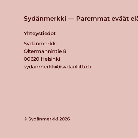
Sydänmerkki — Paremmat eväät el
Yhteystiedot
Sydänmerkki
Oltermannintie 8
00620 Helsinki
sydanmerkki@sydanliitto.fi
© Sydänmerkki 2026