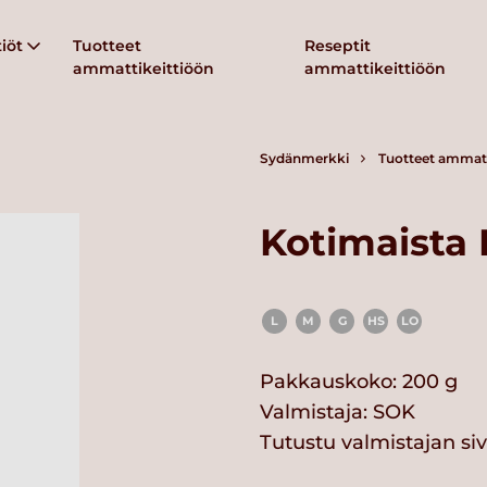
iöt
Tuotteet
Reseptit
ammattikeittiöön
ammattikeittiöön
Sydänmerkki
Tuotteet ammatt
Kotimaista
L
M
G
HS
LO
Pakkauskoko: 200 g
Valmistaja:
SOK
Tutustu valmistajan si