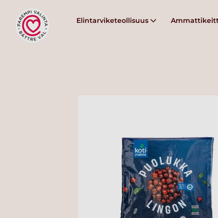
Elintarviketeollisuus
Ammattikeitt