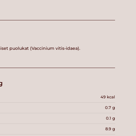
aiset puolukat (Vaccinium vitis-idaea).
g
49 kcal
0.7 g
0.1 g
8.9 g