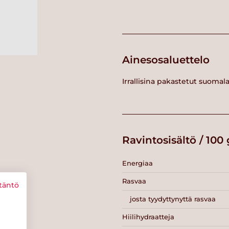
Ainesosaluettelo
Irrallisina pakastetut suomal
Ravintosisältö / 100 
Energiaa
Rasvaa
täntö
josta tyydyttynyttä rasvaa
Hiilihydraatteja