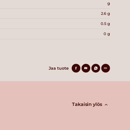
g
2.6 g
0.5 g
0 g
Jaa tuote
Takaisin ylös