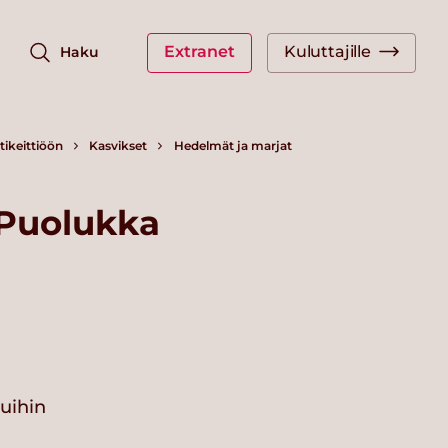
Extranet
Kuluttajille
Haku
ikeittiöön
Kasvikset
Hedelmät ja marjat
 Puolukka
vuihin