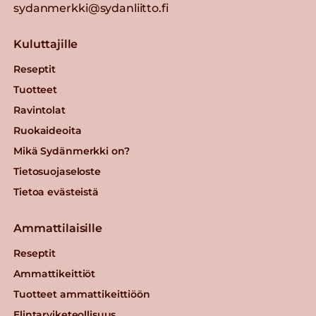
sydanmerkki@sydanliitto.fi
Kuluttajille
Reseptit
Tuotteet
Ravintolat
Ruokaideoita
Mikä Sydänmerkki on?
Tietosuojaseloste
Tietoa evästeistä
Ammattilaisille
Reseptit
Ammattikeittiöt
Tuotteet ammattikeittiöön
Elintarviketeollisuus