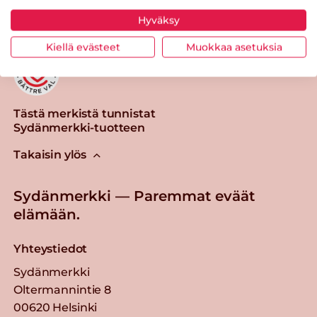
Hyväksy
Kiellä evästeet
Muokkaa asetuksia
Tästä merkistä tunnistat
Sydänmerkki-tuotteen
Takaisin ylös
Sydänmerkki — Paremmat eväät
elämään.
Yhteystiedot
Sydänmerkki
Oltermannintie 8
00620 Helsinki