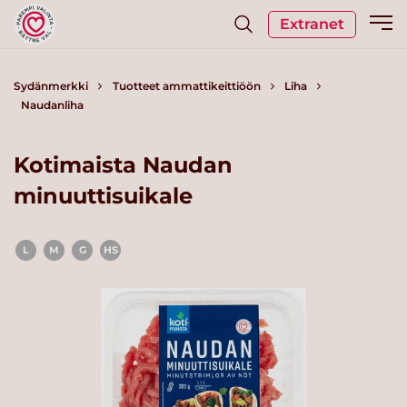
Extranet
Sydänmerkki
Tuotteet ammattikeittiöön
Liha
Naudanliha
Kotimaista Naudan
minuuttisuikale
L
M
G
HS