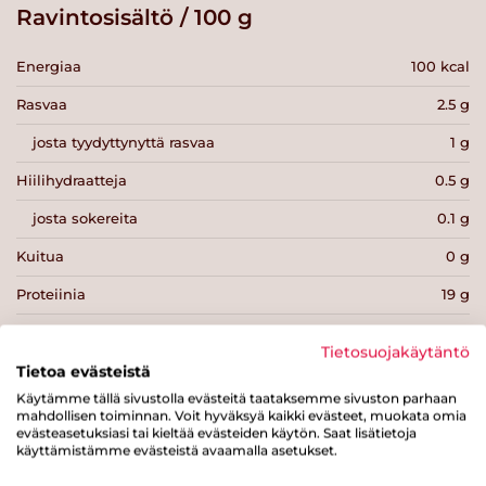
Ravintosisältö / 100 g
Energiaa
100 kcal
Rasvaa
2.5 g
josta tyydyttynyttä rasvaa
1 g
Hiilihydraatteja
0.5 g
josta sokereita
0.1 g
Kuitua
0 g
Proteiinia
19 g
Suolaa
0.4 g
Tietosuojakäytäntö
Tietoa evästeistä
Käytämme tällä sivustolla evästeitä taataksemme sivuston parhaan
mahdollisen toiminnan. Voit hyväksyä kaikki evästeet, muokata omia
evästeasetuksiasi tai kieltää evästeiden käytön. Saat lisätietoja
käyttämistämme evästeistä avaamalla asetukset.
Tulosta sivu
Jaa tuote