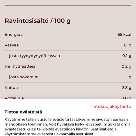
Ravintosisältö / 100 g
Energiaa
65 kcal
Rasvaa
1.1 g
josta tyydyttynyttä rasvaa
0.1 g
Hiilihydraatteja
10.2 g
josta sokereita
g
Kuitua
3.3 g
Proteiinia
0.8 g
Tietosuojakäytäntö
Suolaa
0 g
Tietoa evästeistä
Käytämme tällä sivustolla evästeitä taataksemme sivuston parhaan
mahdollisen toiminnan. Voit hyväksyä kaikki evästeet, muokata omia
evästeasetuksiasi tai kieltää evästeiden käytön. Saat lisätietoja
käyttämistämme evästeistä avaamalla asetukset.