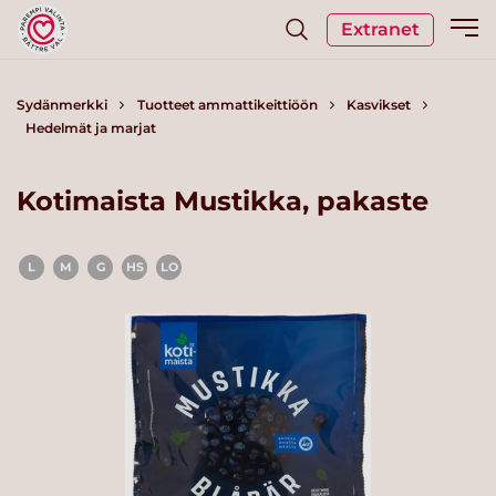
Extranet
Sydänmerkki
Tuotteet ammattikeittiöön
Kasvikset
Hedelmät ja marjat
Kotimaista Mustikka, pakaste
L
M
G
HS
LO