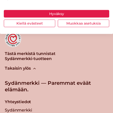
Tulosta sivu
Jaa tuote
Hyväksy
Kiellä evästeet
Muokkaa asetuksia
Tästä merkistä tunnistat
Sydänmerkki-tuotteen
Takaisin ylös
Sydänmerkki — Paremmat eväät
elämään.
Yhteystiedot
Sydänmerkki