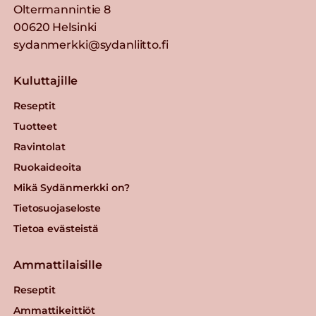
Oltermannintie 8
00620 Helsinki
sydanmerkki@sydanliitto.fi
Kuluttajille
Reseptit
Tuotteet
Ravintolat
Ruokaideoita
Mikä Sydänmerkki on?
Tietosuojaseloste
Tietoa evästeistä
Ammattilaisille
Reseptit
Ammattikeittiöt