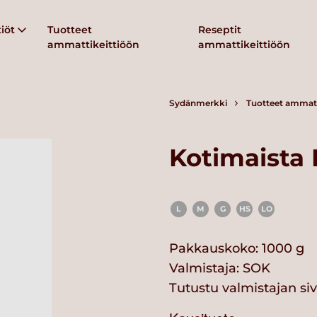
iöt
Tuotteet
Reseptit
ammattikeittiöön
ammattikeittiöön
Sydänmerkki
Tuotteet ammatt
Kotimaista 
L
M
G
HS
LO
Pakkauskoko: 1000 g
Valmistaja:
SOK
Tutustu valmistajan si