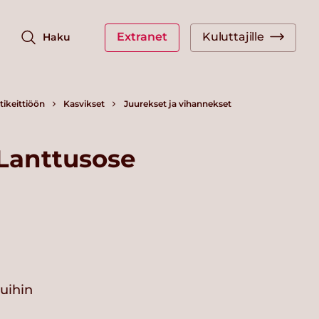
Extranet
Kuluttajille
Haku
ikeittiöön
Kasvikset
Juurekset ja vihannekset
Lanttusose
vuihin