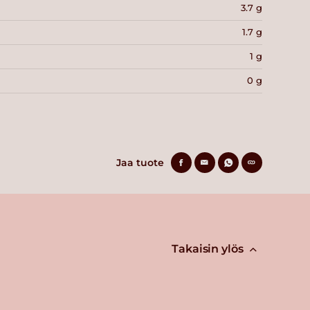
3.7 g
1.7 g
1 g
0 g
Jaa tuote
Takaisin ylös