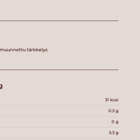
, muunnettu tärkkelys
g
31 kcal
0.3 g
0 g
5.3 g