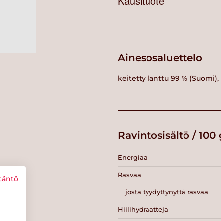
Kausituote
Ainesosaluettelo
keitetty lanttu 99 % (Suomi)
Ravintosisältö / 100 
Energiaa
Rasvaa
täntö
josta tyydyttynyttä rasvaa
Hiilihydraatteja