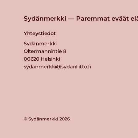
Sydänmerkki — Paremmat eväät el
Yhteystiedot
Sydänmerkki
Oltermannintie 8
00620 Helsinki
sydanmerkki@sydanliitto.fi
© Sydänmerkki 2026