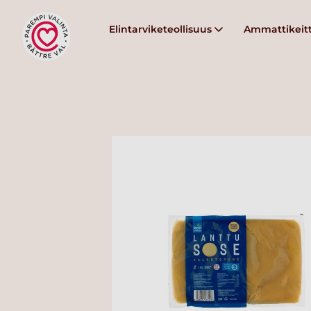
Elintarviketeollisuus
Ammattikeitt