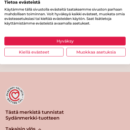
Tietoa evästeistä
Kuitua
10 g
Käytämme tällä sivustolla evästeitä taataksemme sivuston parhaan
mahdollisen toiminnan. Voit hyväksyä kaikki evästeet, muokata omia
Proteiinia
14.5 g
evästeasetuksiasi tai kieltää evästeiden käytön. Saat lisätietoja
käyttämistämme evästeistä avaamalla asetukset.
Suolaa
0.1 g
Hyväksy
Kiellä evästeet
Muokkaa asetuksia
Tulosta sivu
Jaa tuote
Tästä merkistä tunnistat
Sydänmerkki-tuotteen
Takaisin ylös