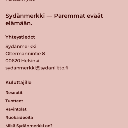
Sydänmerkki — Paremmat eväät
elämään.
Yhteystiedot
Sydänmerkki
Oltermannintie 8
00620 Helsinki
sydanmerkki@sydanliitto.fi
Kuluttajille
Reseptit
Tuotteet
Ravintolat
Ruokaideoita
Mikä Sydänmerkki on?