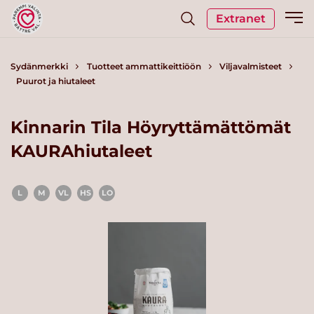
Extranet
Sydänmerkki
Tuotteet ammattikeittiöön
Viljavalmisteet
Puurot ja hiutaleet
Kinnarin Tila Höyryttämättömät
KAURAhiutaleet
L
M
VL
HS
LO