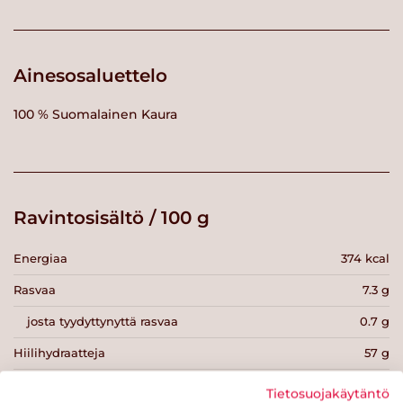
Ainesosaluettelo
100 % Suomalainen Kaura
Ravintosisältö / 100 g
Energiaa
374 kcal
Rasvaa
7.3 g
josta tyydyttynyttä rasvaa
0.7 g
Hiilihydraatteja
57 g
josta sokereita
1.3 g
Tietosuojakäytäntö