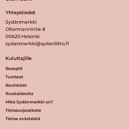
Yhteystiedot
Sydänmerkki
Oltermannintie 8
00620 Helsinki
sydanmerkki@sydanliitto.fi
Kuluttajille
Reseptit
Tuotteet
Ravintolat
Ruokaideoita
Mikä Sydänmerkki on?
Tietosuojaseloste
Tietoa evästeistä