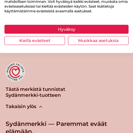
mahdollisen toiminnan. Voit hyväksyä kaikki evästeet, muokata omia
evästeasetuksiasi tai kieltää evästeiden käytön. Saat lisätietoja
käyttämistämme evästeistä avaamalla asetukset.
Hyväksy
Tulosta sivu
Jaa tuote
Kiellä evästeet
Muokkaa asetuksia
Tästä merkistä tunnistat
Sydänmerkki-tuotteen
Takaisin ylös
Sydänmerkki — Paremmat eväät
elämään.