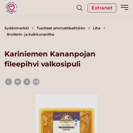
Extranet
Sydänmerkki
Tuotteet ammattikeittiöön
Liha
Broilerin- ja kalkkunanliha
Kariniemen Kananpojan
fileepihvi valkosipuli
L
M
G
HS