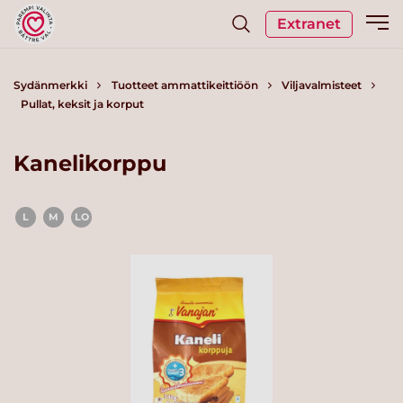
Extranet
Sydänmerkki
Tuotteet ammattikeittiöön
Viljavalmisteet
Pullat, keksit ja korput
Kanelikorppu
L
M
LO