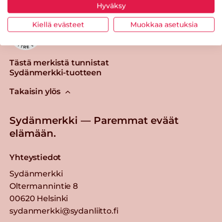
Hyväksy
Kiellä evästeet
Muokkaa asetuksia
Tästä merkistä tunnistat
Sydänmerkki-tuotteen
Takaisin ylös
Sydänmerkki — Paremmat eväät
elämään.
Yhteystiedot
Sydänmerkki
Oltermannintie 8
00620 Helsinki
sydanmerkki@sydanliitto.fi