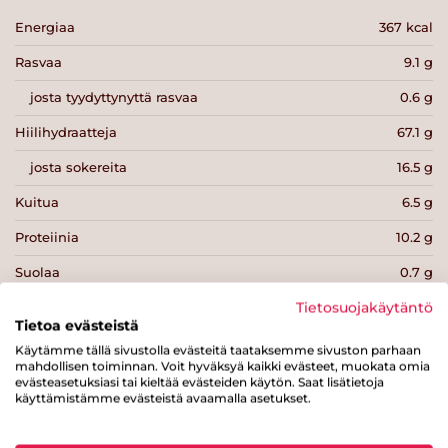
Energiaa
367 kcal
Rasvaa
9.1 g
josta tyydyttynyttä rasvaa
0.6 g
Hiilihydraatteja
67.1 g
josta sokereita
16.5 g
Kuitua
6.5 g
Proteiinia
10.2 g
Suolaa
0.7 g
Tietosuojakäytäntö
Tietoa evästeistä
Käytämme tällä sivustolla evästeitä taataksemme sivuston parhaan
mahdollisen toiminnan. Voit hyväksyä kaikki evästeet, muokata omia
evästeasetuksiasi tai kieltää evästeiden käytön. Saat lisätietoja
Tulosta sivu
Jaa tuote
käyttämistämme evästeistä avaamalla asetukset.