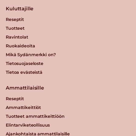
Kuluttajille
Reseptit
Tuotteet
Ravintolat
Ruokaideoita
Mikä Sydänmerkki on?
Tietosuojaseloste
Tietoa evästeistä
Ammattilaisille
Reseptit
Ammattikeittiöt
Tuotteet ammattikeittiöön
Elintarviketeollisuus
Ajankohtaista ammattilaisille