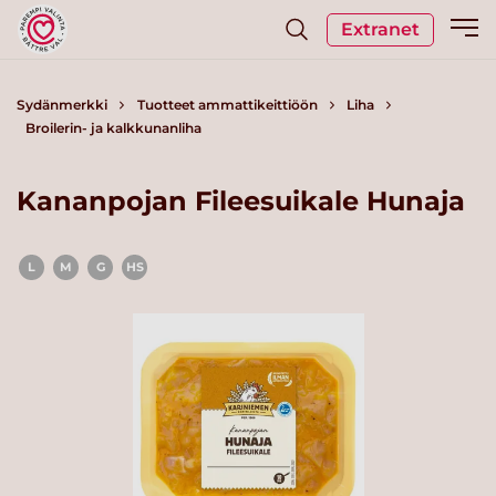
Extranet
Sydänmerkki
Tuotteet ammattikeittiöön
Liha
Broilerin- ja kalkkunanliha
Kananpojan Fileesuikale Hunaja
L
M
G
HS