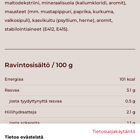
maltodekstriini, mineraalisuola (kaliumkloridi, aromit),
mausteet (mm. mustapippuri, paprika, kurkuma,
valkosipuli), kasvikuitu (psyllium, herne), aromit,
stabilointiaineet (E412, E415).
Ravintosisältö / 100 g
Energiaa
101 kcal
Rasvaa
3.1 g
josta tyydyttynyttä rasvaa
0.5 g
Hiilihydraatteja
2.1 g
josta sokereita
1.1 g
Tietosuojakäytäntö
Kuitua
0.1 g
Tietoa evästeistä