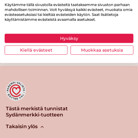
Proteiinia
16 g
Käytämme tällä sivustolla evästeitä taataksemme sivuston parhaan
mahdollisen toiminnan. Voit hyväksyä kaikki evästeet, muokata omia
evästeasetuksiasi tai kieltää evästeiden käytön. Saat lisätietoja
Suolaa
0.7 g
käyttämistämme evästeistä avaamalla asetukset.
Hyväksy
Kiellä evästeet
Muokkaa asetuksia
Tulosta sivu
Jaa tuote
Tästä merkistä tunnistat
Sydänmerkki-tuotteen
Takaisin ylös