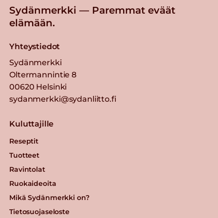
Sydänmerkki — Paremmat eväät
elämään.
Yhteystiedot
Sydänmerkki
Oltermannintie 8
00620 Helsinki
sydanmerkki@sydanliitto.fi
Kuluttajille
Reseptit
Tuotteet
Ravintolat
Ruokaideoita
Mikä Sydänmerkki on?
Tietosuojaseloste