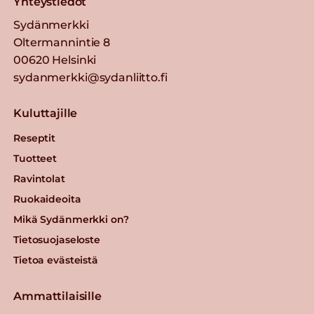
Yhteystiedot
Sydänmerkki
Oltermannintie 8
00620 Helsinki
sydanmerkki@sydanliitto.fi
Kuluttajille
Reseptit
Tuotteet
Ravintolat
Ruokaideoita
Mikä Sydänmerkki on?
Tietosuojaseloste
Tietoa evästeistä
Ammattilaisille