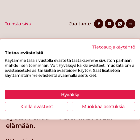
Tulosta sivu
Jaa tuote
Tietosuojakäytäntö
Tietoa evästeistä
Käytämme tällä sivustolla evästeitä taataksemme sivuston parhaan
mahdollisen toiminnan. Voit hyväksyä kaikki evästeet, muokata omia
evästeasetuksiasi tai kieltää evästeiden käytön. Saat lisätietoja
käyttämistämme evästeistä avaamalla asetukset.
Tästä merkistä tunnistat
Sydänmerkki-tuotteen
Hyväksy
Takaisin ylös
Kiellä evästeet
Muokkaa asetuksia
Sydänmerkki — Paremmat eväät
elämään.