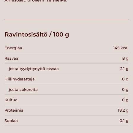
Ainesosat: broilerin reisileike.
Ravintosisältö / 100 g
Energiaa
145 kcal
Rasvaa
8 g
josta tyydyttynyttä rasvaa
2.1 g
Hiilihydraatteja
0 g
josta sokereita
0 g
Kuitua
0 g
Proteiinia
18.2 g
Suolaa
0.1 g