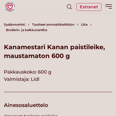
Extranet
Sydänmerkki
Tuotteet ammattikeittiöön
Liha
Broilerin- ja kalkkunanliha
Kanamestari Kanan paistileike,
maustamaton 600 g
Pakkauskoko: 600 g
Valmistaja:
Lidl
Ainesosaluettelo