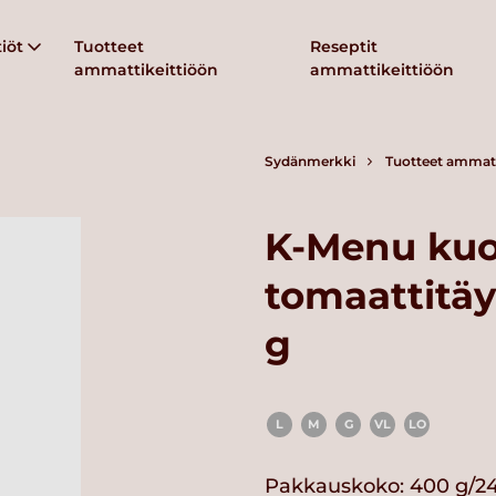
iöt
Tuotteet
Reseptit
ammattikeittiöön
ammattikeittiöön
Sydänmerkki
Tuotteet ammatt
K-Menu kuor
tomaattitä
g
L
M
G
VL
LO
Pakkauskoko: 400 g/24