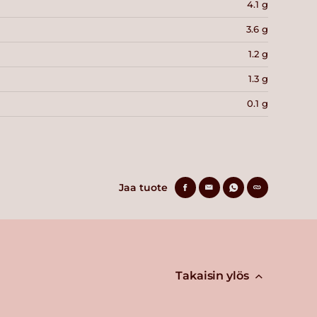
4.1 g
3.6 g
1.2 g
1.3 g
0.1 g
Jaa tuote
Takaisin ylös