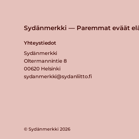
Sydänmerkki — Paremmat eväät el
Yhteystiedot
Sydänmerkki
Oltermannintie 8
00620 Helsinki
sydanmerkki@sydanliitto.fi
© Sydänmerkki 2026