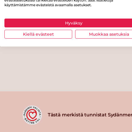
evästeasetuksiasi tai kieltää evästeiden käytön. Saat lisätietoja
käyttämistämme evästeistä avaamalla asetukset.
Hyväksy
Kiellä evästeet
Muokkaa asetuksia
Tästä merkistä tunnistat Sydänmer