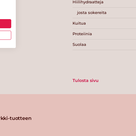
Hiilihydraatteja
josta sokereita
Kuitua
Proteiinia
Suolaa
Tulosta sivu
kki-tuotteen