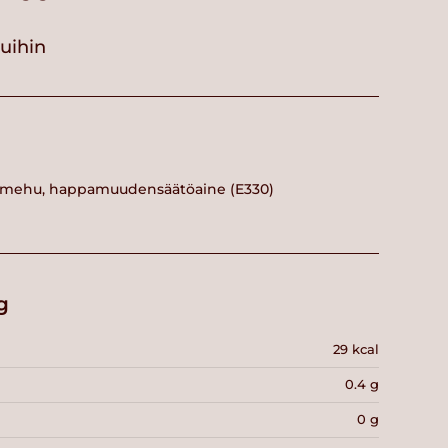
vuihin
täysmehu, happamuudensäätöaine (E330)
g
29 kcal
0.4 g
0 g