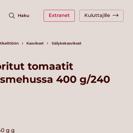
Extranet
Kuluttajille
Haku
ikeittiöön
Kasvikset
Säilykekasvikset
itut tomaatit
ysmehussa 400 g/240
0 g g