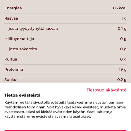
Energiaa
85 kcal
Rasvaa
1 g
josta tyydyttynyttä rasvaa
0.1 g
Hiilihydraatteja
0 g
josta sokereita
0 g
Kuitua
0 g
Proteiinia
19 g
Suolaa
0.2 g
Tietosuojakäytäntö
Tietoa evästeistä
Käytämme tällä sivustolla evästeitä taataksemme sivuston parhaan
mahdollisen toiminnan. Voit hyväksyä kaikki evästeet, muokata omia
evästeasetuksiasi tai kieltää evästeiden käytön. Saat lisätietoja
Tulosta sivu
Jaa tuote
käyttämistämme evästeistä avaamalla asetukset.