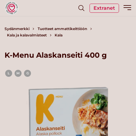
Extranet
Sydänmerkki
Tuotteet ammattikeittiöön
Kala ja kalavalmisteet
Kala
K-Menu Alaskanseiti 400 g
L
M
G