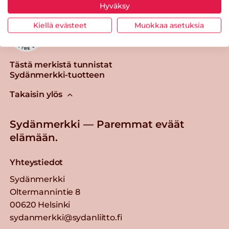
Hyväksy
Kiellä evästeet
Muokkaa asetuksia
Tästä merkistä tunnistat
Sydänmerkki-tuotteen
Takaisin ylös
Sydänmerkki — Paremmat eväät
elämään.
Yhteystiedot
Sydänmerkki
Oltermannintie 8
00620 Helsinki
sydanmerkki@sydanliitto.fi