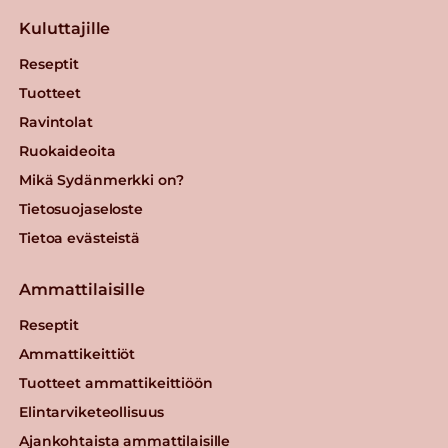
Kuluttajille
Reseptit
Tuotteet
Ravintolat
Ruokaideoita
Mikä Sydänmerkki on?
Tietosuojaseloste
Tietoa evästeistä
Ammattilaisille
Reseptit
Ammattikeittiöt
Tuotteet ammattikeittiöön
Elintarviketeollisuus
Ajankohtaista ammattilaisille