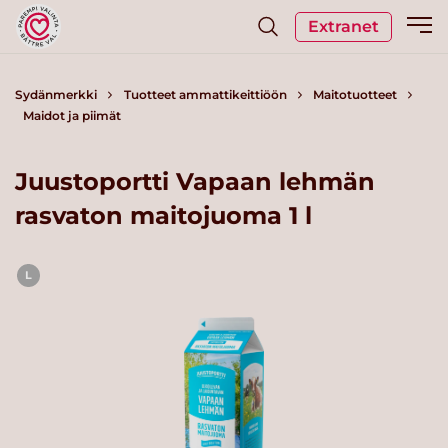
Extranet
Sydänmerkki
Tuotteet ammattikeittiöön
Maitotuotteet
Maidot ja piimät
Juustoportti Vapaan lehmän
rasvaton maitojuoma 1 l
L