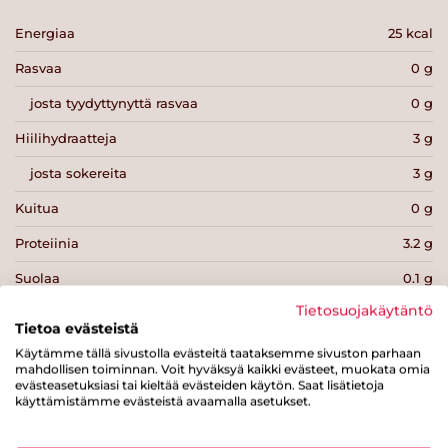
Energiaa
25 kcal
Rasvaa
0 g
josta tyydyttynyttä rasvaa
0 g
Hiilihydraatteja
3 g
josta sokereita
3 g
Kuitua
0 g
Proteiinia
3.2 g
Suolaa
0.1 g
Tietosuojakäytäntö
Tietoa evästeistä
Käytämme tällä sivustolla evästeitä taataksemme sivuston parhaan
mahdollisen toiminnan. Voit hyväksyä kaikki evästeet, muokata omia
evästeasetuksiasi tai kieltää evästeiden käytön. Saat lisätietoja
Tulosta sivu
Jaa tuote
käyttämistämme evästeistä avaamalla asetukset.