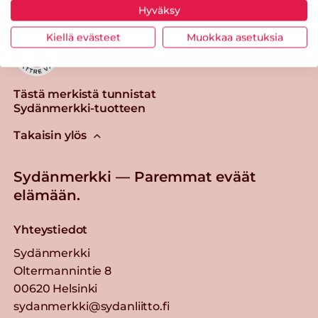
Hyväksy
Kiellä evästeet
Muokkaa asetuksia
Tästä merkistä tunnistat
Sydänmerkki-tuotteen
Takaisin ylös
Sydänmerkki — Paremmat eväät
elämään.
Yhteystiedot
Sydänmerkki
Oltermannintie 8
00620 Helsinki
sydanmerkki@sydanliitto.fi