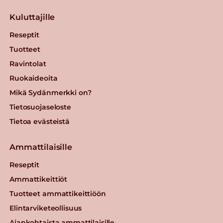
Kuluttajille
Reseptit
Tuotteet
Ravintolat
Ruokaideoita
Mikä Sydänmerkki on?
Tietosuojaseloste
Tietoa evästeistä
Ammattilaisille
Reseptit
Ammattikeittiöt
Tuotteet ammattikeittiöön
Elintarviketeollisuus
Ajankohtaista ammattilaisille