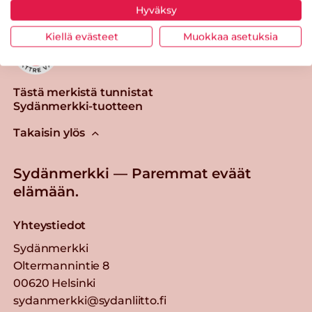
Hyväksy
Kiellä evästeet
Muokkaa asetuksia
Tästä merkistä tunnistat
Sydänmerkki-tuotteen
Takaisin ylös
Sydänmerkki — Paremmat eväät
elämään.
Yhteystiedot
Sydänmerkki
Oltermannintie 8
00620 Helsinki
sydanmerkki@sydanliitto.fi