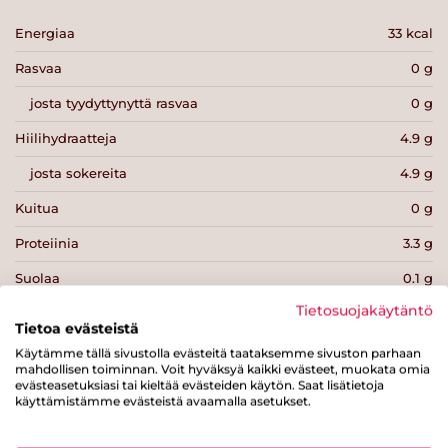
Energiaa
33 kcal
Rasvaa
0 g
josta tyydyttynyttä rasvaa
0 g
Hiilihydraatteja
4.9 g
josta sokereita
4.9 g
Kuitua
0 g
Proteiinia
3.3 g
Suolaa
0.1 g
Tietosuojakäytäntö
Tietoa evästeistä
Käytämme tällä sivustolla evästeitä taataksemme sivuston parhaan
mahdollisen toiminnan. Voit hyväksyä kaikki evästeet, muokata omia
evästeasetuksiasi tai kieltää evästeiden käytön. Saat lisätietoja
Tulosta sivu
Jaa tuote
käyttämistämme evästeistä avaamalla asetukset.