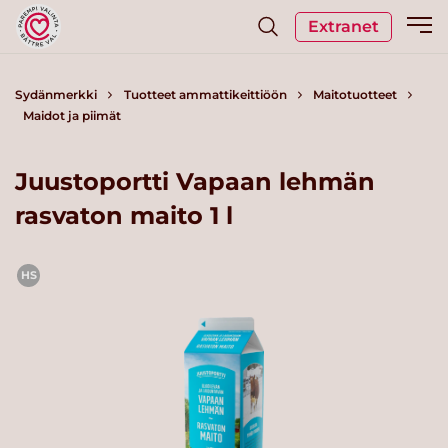
Extranet
Sydänmerkki
Tuotteet ammattikeittiöön
Maitotuotteet
Maidot ja piimät
Juustoportti Vapaan lehmän
rasvaton maito 1 l
HS