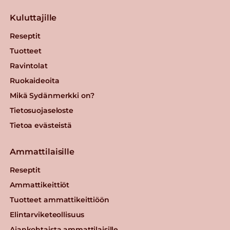
Kuluttajille
Reseptit
Tuotteet
Ravintolat
Ruokaideoita
Mikä Sydänmerkki on?
Tietosuojaseloste
Tietoa evästeistä
Ammattilaisille
Reseptit
Ammattikeittiöt
Tuotteet ammattikeittiöön
Elintarviketeollisuus
Ajankohtaista ammattilaisille