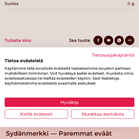
Suolaa
0 g
Tulosta sivu
Jaa tuote
Tietosuojakäytäntö
Tietoa evästeistä
Käytämme tällä sivustolla evästeitä taataksemme sivuston parhaan
mahdollisen toiminnan. Voit hyväksyä kaikki evästeet, muokata omia
evästeasetuksiasi tai kieltää evästeiden käytön. Saat lisätietoja
käyttämistämme evästeistä avaamalla asetukset.
Tästä merkistä tunnistat
Hyväksy
Sydänmerkki-tuotteen
Kiellä evästeet
Muokkaa asetuksia
Takaisin ylös
Sydänmerkki — Paremmat eväät