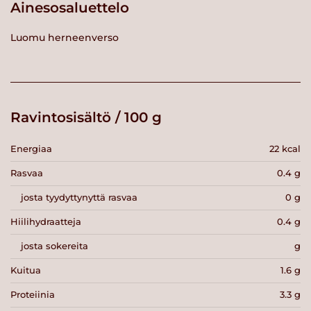
Ainesosaluettelo
Luomu herneenverso
Ravintosisältö / 100 g
Energiaa
22 kcal
Rasvaa
0.4 g
josta tyydyttynyttä rasvaa
0 g
Hiilihydraatteja
0.4 g
josta sokereita
g
Kuitua
1.6 g
Proteiinia
3.3 g