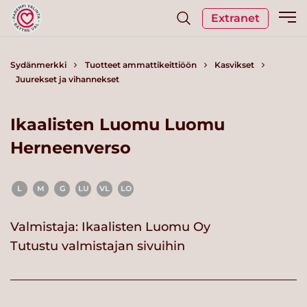
Extranet
Sydänmerkki
Tuotteet ammattikeittiöön
Kasvikset
Juurekset ja vihannekset
Ikaalisten Luomu Luomu
Herneenverso
L
M
G
LU
VL
LO
Valmistaja:
Ikaalisten Luomu Oy
Tutustu valmistajan sivuihin