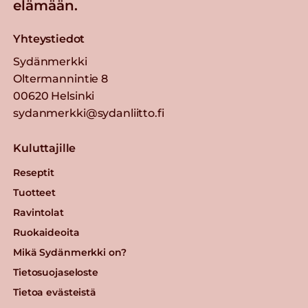
elämään.
Yhteystiedot
Sydänmerkki
Oltermannintie 8
00620 Helsinki
sydanmerkki@sydanliitto.fi
Kuluttajille
Reseptit
Tuotteet
Ravintolat
Ruokaideoita
Mikä Sydänmerkki on?
Tietosuojaseloste
Tietoa evästeistä